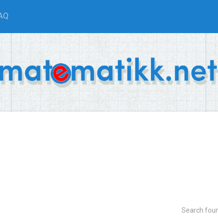
AQ
Search fou