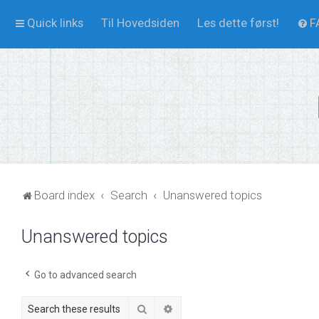
Quick links
Til Hovedsiden
Les dette først!
F
Board index
Search
Unanswered topics
Unanswered topics
Go to advanced search
Search
Advanced search