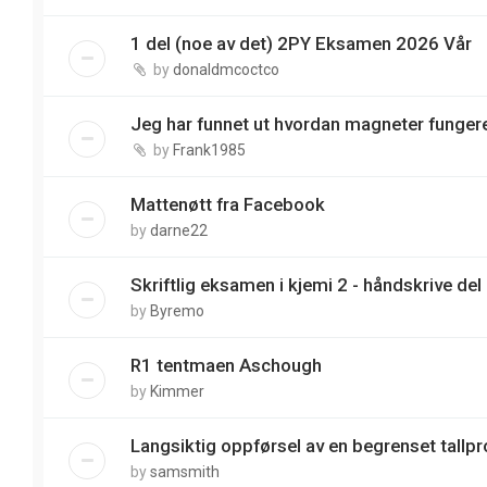
1 del (noe av det) 2PY Eksamen 2026 Vår
by
donaldmcoctco
Jeg har funnet ut hvordan magneter funger
by
Frank1985
Mattenøtt fra Facebook
by
darne22
Skriftlig eksamen i kjemi 2 - håndskrive del
by
Byremo
R1 tentmaen Aschough
by
Kimmer
Langsiktig oppførsel av en begrenset tallp
by
samsmith