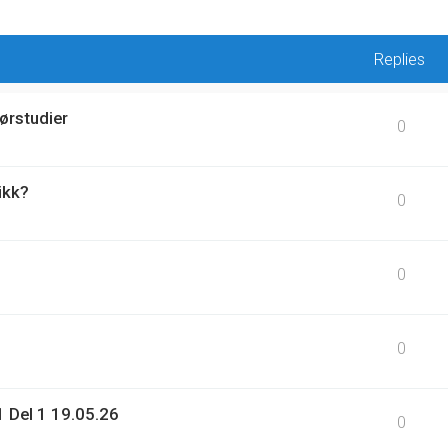
Replies
ørstudier
0
ikk?
0
0
0
 Del 1 19.05.26
0