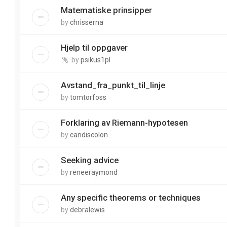
Matematiske prinsipper
by
chrisserna
Hjelp til oppgaver
by
psikus1pl
Avstand_fra_punkt_til_linje
by
tomtorfoss
Forklaring av Riemann-hypotesen
by
candiscolon
Seeking advice
by
reneeraymond
Any specific theorems or techniques
by
debralewis