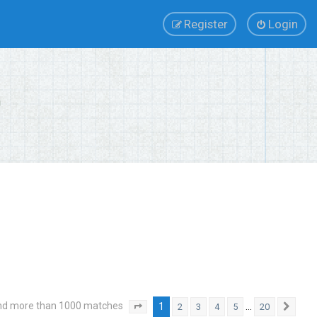
Register
Login
nd more than 1000 matches
1
…
2
3
4
5
20
Page
1
of
20
Next