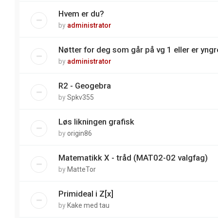
Hvem er du?
by
administrator
Nøtter for deg som går på vg 1 eller er yngre
by
administrator
R2 - Geogebra
by
Spkv355
Løs likningen grafisk
by
origin86
Matematikk X - tråd (MAT02-02 valgfag)
by
MatteTor
Primideal i Z[x]
by
Kake med tau