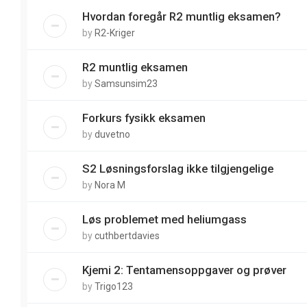
Hvordan foregår R2 muntlig eksamen?
by
R2-Kriger
R2 muntlig eksamen
by
Samsunsim23
Forkurs fysikk eksamen
by
duvetno
S2 Løsningsforslag ikke tilgjengelige
by
Nora M
Løs problemet med heliumgass
by
cuthbertdavies
Kjemi 2: Tentamensoppgaver og prøver
by
Trigo123