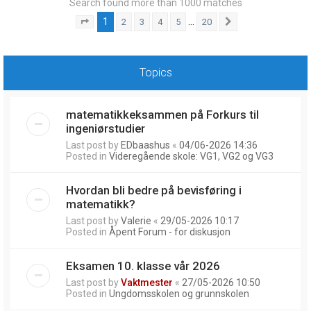
Search found more than 1000 matches
1
…
2
3
4
5
20
Page
1
of
20
Next
Topics
matematikkeksammen på Forkurs til
ingeniørstudier
Last post by
EDbaashus
«
04/06-2026 14:36
Posted in
Videregående skole: VG1, VG2 og VG3
Hvordan bli bedre på bevisføring i
matematikk?
Last post by
Valerie
«
29/05-2026 10:17
Posted in
Åpent Forum - for diskusjon
Eksamen 10. klasse vår 2026
Last post by
Vaktmester
«
27/05-2026 10:50
Posted in
Ungdomsskolen og grunnskolen