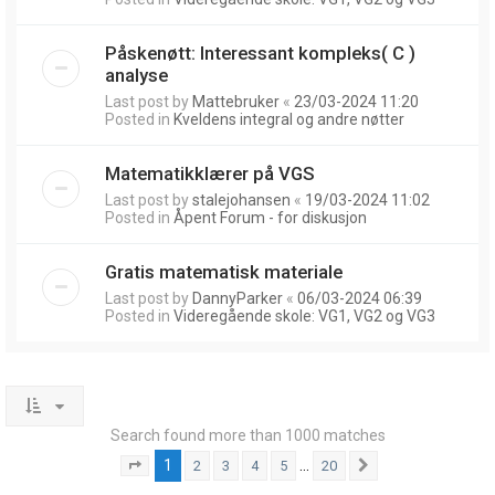
Påskenøtt: Interessant kompleks( C )
analyse
Last post by
Mattebruker
«
23/03-2024 11:20
Posted in
Kveldens integral og andre nøtter
Matematikklærer på VGS
Last post by
stalejohansen
«
19/03-2024 11:02
Posted in
Åpent Forum - for diskusjon
Gratis matematisk materiale
Last post by
DannyParker
«
06/03-2024 06:39
Posted in
Videregående skole: VG1, VG2 og VG3
Search found more than 1000 matches
1
…
2
3
4
5
20
Page
1
of
20
Next