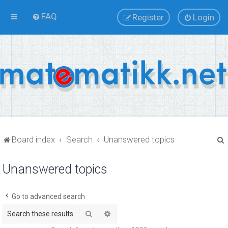
FAQ
Register
Login
Board index
Search
Unanswered topics
Unanswered topics
r
Go to advanced search
Search
Advanced search