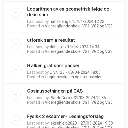
Logaritmen av en geometrisk følge og
dens sum
Last post by
hansslang
«
15/04-2024 12:22
Posted in
Videregående skole: VG1, VG2 og VG3
utforsk samla resultat
Last post by
dahle-g
«
13/04-2024 14:34
Posted in
Videregående skole: VG1, VG2 og VG3
Hvilken graf som passer
Last post by
Lilyn123
«
08/04-2024 18:05
Posted in
Ungdomsskolen og grunnskolen
Cosinussetningen på CAS
Last post by
PlanteGuro
«
31/03-2024 19:35
Posted in
Videregående skole: VG1, VG2 og VG3
Fysikk 2 eksamen- Løsningsforslag
Last post by
leksehjelp2023
«
27/03-2024 19:58
Posted in
Videregående skole: VG1, VG2 og VG3