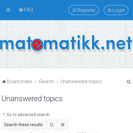
FAQ
Register
Login
Board index
Search
Unanswered topics
Unanswered topics
r
Go to advanced search
Search
Advanced search