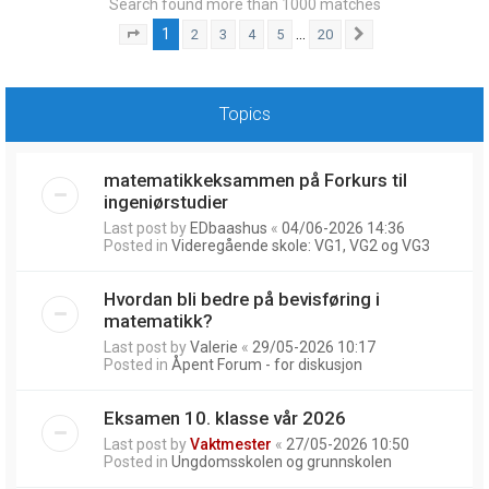
Search found more than 1000 matches
1
…
2
3
4
5
20
Page
1
of
20
Next
Topics
matematikkeksammen på Forkurs til
ingeniørstudier
Last post by
EDbaashus
«
04/06-2026 14:36
Posted in
Videregående skole: VG1, VG2 og VG3
Hvordan bli bedre på bevisføring i
matematikk?
Last post by
Valerie
«
29/05-2026 10:17
Posted in
Åpent Forum - for diskusjon
Eksamen 10. klasse vår 2026
Last post by
Vaktmester
«
27/05-2026 10:50
Posted in
Ungdomsskolen og grunnskolen