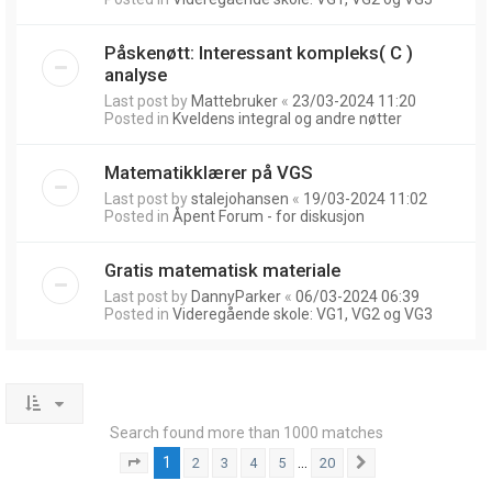
Påskenøtt: Interessant kompleks( C )
analyse
Last post by
Mattebruker
«
23/03-2024 11:20
Posted in
Kveldens integral og andre nøtter
Matematikklærer på VGS
Last post by
stalejohansen
«
19/03-2024 11:02
Posted in
Åpent Forum - for diskusjon
Gratis matematisk materiale
Last post by
DannyParker
«
06/03-2024 06:39
Posted in
Videregående skole: VG1, VG2 og VG3
Search found more than 1000 matches
1
…
2
3
4
5
20
Page
1
of
20
Next