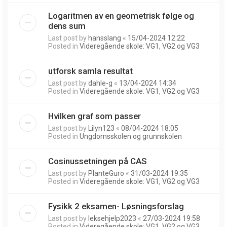
Logaritmen av en geometrisk følge og
dens sum
Last post by
hansslang
«
15/04-2024 12:22
Posted in
Videregående skole: VG1, VG2 og VG3
utforsk samla resultat
Last post by
dahle-g
«
13/04-2024 14:34
Posted in
Videregående skole: VG1, VG2 og VG3
Hvilken graf som passer
Last post by
Lilyn123
«
08/04-2024 18:05
Posted in
Ungdomsskolen og grunnskolen
Cosinussetningen på CAS
Last post by
PlanteGuro
«
31/03-2024 19:35
Posted in
Videregående skole: VG1, VG2 og VG3
Fysikk 2 eksamen- Løsningsforslag
Last post by
leksehjelp2023
«
27/03-2024 19:58
Posted in
Videregående skole: VG1, VG2 og VG3