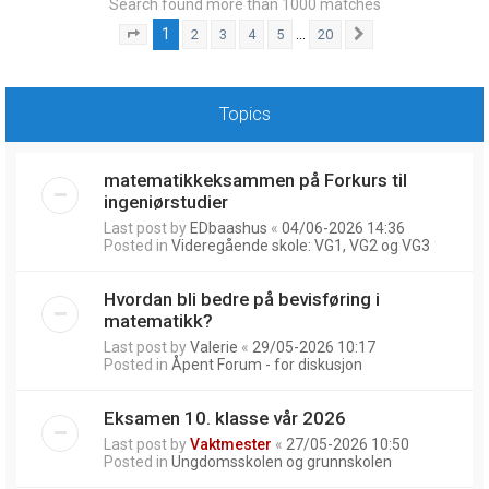
Search found more than 1000 matches
1
…
2
3
4
5
20
Page
1
of
20
Next
Topics
matematikkeksammen på Forkurs til
ingeniørstudier
Last post by
EDbaashus
«
04/06-2026 14:36
Posted in
Videregående skole: VG1, VG2 og VG3
Hvordan bli bedre på bevisføring i
matematikk?
Last post by
Valerie
«
29/05-2026 10:17
Posted in
Åpent Forum - for diskusjon
Eksamen 10. klasse vår 2026
Last post by
Vaktmester
«
27/05-2026 10:50
Posted in
Ungdomsskolen og grunnskolen