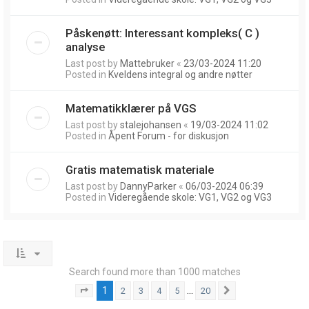
Påskenøtt: Interessant kompleks( C )
analyse
Last post by
Mattebruker
«
23/03-2024 11:20
Posted in
Kveldens integral og andre nøtter
Matematikklærer på VGS
Last post by
stalejohansen
«
19/03-2024 11:02
Posted in
Åpent Forum - for diskusjon
Gratis matematisk materiale
Last post by
DannyParker
«
06/03-2024 06:39
Posted in
Videregående skole: VG1, VG2 og VG3
Search found more than 1000 matches
1
…
2
3
4
5
20
Page
1
of
20
Next