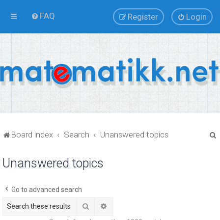
FAQ
Register
Login
Board index
Search
Unanswered topics
Unanswered topics
r
Go to advanced search
Search
Advanced search