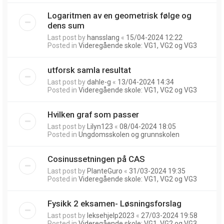
Logaritmen av en geometrisk følge og
dens sum
Last post by
hansslang
«
15/04-2024 12:22
Posted in
Videregående skole: VG1, VG2 og VG3
utforsk samla resultat
Last post by
dahle-g
«
13/04-2024 14:34
Posted in
Videregående skole: VG1, VG2 og VG3
Hvilken graf som passer
Last post by
Lilyn123
«
08/04-2024 18:05
Posted in
Ungdomsskolen og grunnskolen
Cosinussetningen på CAS
Last post by
PlanteGuro
«
31/03-2024 19:35
Posted in
Videregående skole: VG1, VG2 og VG3
Fysikk 2 eksamen- Løsningsforslag
Last post by
leksehjelp2023
«
27/03-2024 19:58
Posted in
Videregående skole: VG1, VG2 og VG3