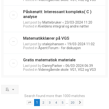
Påskenøtt: Interessant kompleks( C )
analyse
Last post by
Mattebruker
«
23/03-2024 11:20
Posted in
Kveldens integral og andre nøtter
Matematikklærer på VGS
Last post by
stalejohansen
«
19/03-2024 11:02
Posted in
Åpent Forum - for diskusjon
Gratis matematisk materiale
Last post by
DannyParker
«
06/03-2024 06:39
Posted in
Videregående skole: VG1, VG2 og VG3
Search found more than 1000 matches
1
…
2
3
4
5
20
Page
1
of
20
Next