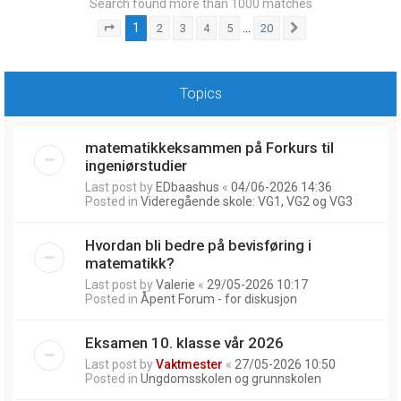
Search found more than 1000 matches
1
…
2
3
4
5
20
Page
1
of
20
Next
Topics
matematikkeksammen på Forkurs til
ingeniørstudier
Last post by
EDbaashus
«
04/06-2026 14:36
Posted in
Videregående skole: VG1, VG2 og VG3
Hvordan bli bedre på bevisføring i
matematikk?
Last post by
Valerie
«
29/05-2026 10:17
Posted in
Åpent Forum - for diskusjon
Eksamen 10. klasse vår 2026
Last post by
Vaktmester
«
27/05-2026 10:50
Posted in
Ungdomsskolen og grunnskolen