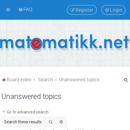
FAQ
Register
Login
Board index
Search
Unanswered topics
Unanswered topics
r
Go to advanced search
Search
Advanced search