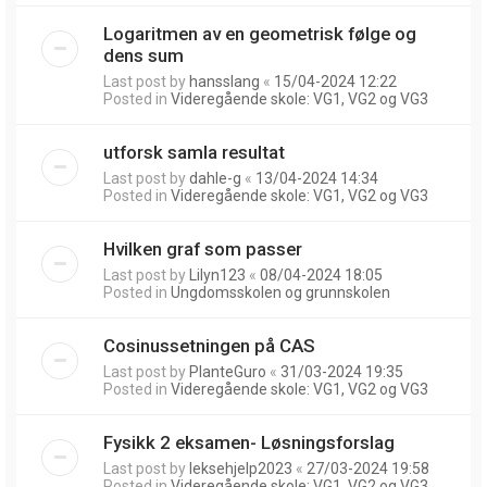
Logaritmen av en geometrisk følge og
dens sum
Last post by
hansslang
«
15/04-2024 12:22
Posted in
Videregående skole: VG1, VG2 og VG3
utforsk samla resultat
Last post by
dahle-g
«
13/04-2024 14:34
Posted in
Videregående skole: VG1, VG2 og VG3
Hvilken graf som passer
Last post by
Lilyn123
«
08/04-2024 18:05
Posted in
Ungdomsskolen og grunnskolen
Cosinussetningen på CAS
Last post by
PlanteGuro
«
31/03-2024 19:35
Posted in
Videregående skole: VG1, VG2 og VG3
Fysikk 2 eksamen- Løsningsforslag
Last post by
leksehjelp2023
«
27/03-2024 19:58
Posted in
Videregående skole: VG1, VG2 og VG3