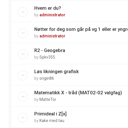
Hvem er du?
by
administrator
Nøtter for deg som går på vg 1 eller er yngre
by
administrator
R2 - Geogebra
by
Spkv355
Løs likningen grafisk
by
origin86
Matematikk X - tråd (MAT02-02 valgfag)
by
MatteTor
Primideal i Z[x]
by
Kake med tau