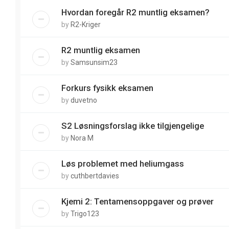
Hvordan foregår R2 muntlig eksamen?
by
R2-Kriger
R2 muntlig eksamen
by
Samsunsim23
Forkurs fysikk eksamen
by
duvetno
S2 Løsningsforslag ikke tilgjengelige
by
Nora M
Løs problemet med heliumgass
by
cuthbertdavies
Kjemi 2: Tentamensoppgaver og prøver
by
Trigo123