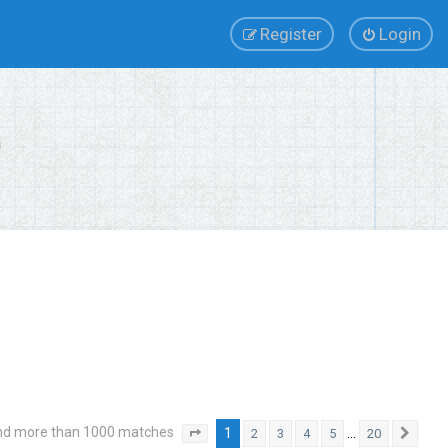
Register
Login
nd more than 1000 matches
1
…
2
3
4
5
20
Page
1
of
20
Next