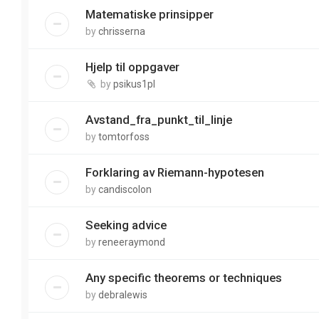
Matematiske prinsipper
by
chrisserna
Hjelp til oppgaver
by
psikus1pl
Avstand_fra_punkt_til_linje
by
tomtorfoss
Forklaring av Riemann-hypotesen
by
candiscolon
Seeking advice
by
reneeraymond
Any specific theorems or techniques
by
debralewis