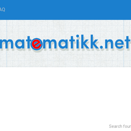
AQ
Search fou