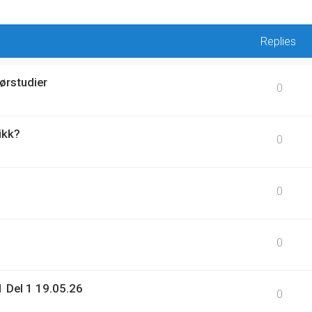
Replies
ørstudier
0
ikk?
0
0
0
 Del 1 19.05.26
0