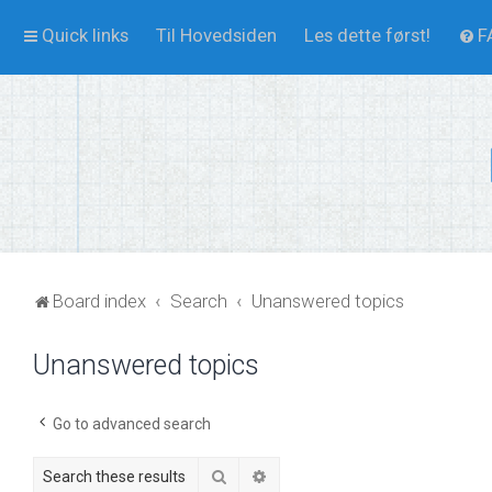
Quick links
Til Hovedsiden
Les dette først!
F
Board index
Search
Unanswered topics
Unanswered topics
Go to advanced search
Search
Advanced search