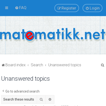
FAQ
Register
Login
Board index
Search
Unanswered topics
Unanswered topics
r
Go to advanced search
Search
Advanced search