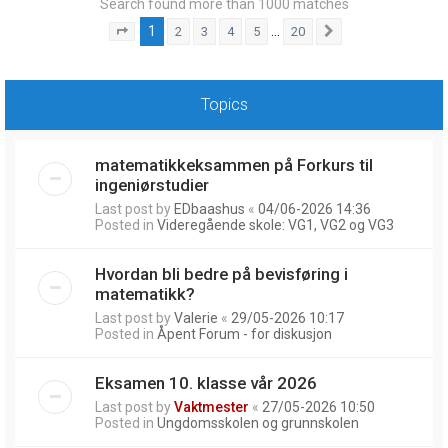
Search found more than 1000 matches
1
…
2
3
4
5
20
Page
1
of
20
Next
Topics
matematikkeksammen på Forkurs til
ingeniørstudier
Last post by
EDbaashus
«
04/06-2026 14:36
Posted in
Videregående skole: VG1, VG2 og VG3
Hvordan bli bedre på bevisføring i
matematikk?
Last post by
Valerie
«
29/05-2026 10:17
Posted in
Åpent Forum - for diskusjon
Eksamen 10. klasse vår 2026
Last post by
Vaktmester
«
27/05-2026 10:50
Posted in
Ungdomsskolen og grunnskolen