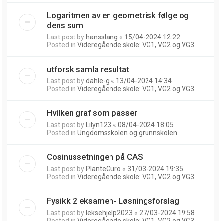
Logaritmen av en geometrisk følge og
dens sum
Last post by
hansslang
«
15/04-2024 12:22
Posted in
Videregående skole: VG1, VG2 og VG3
utforsk samla resultat
Last post by
dahle-g
«
13/04-2024 14:34
Posted in
Videregående skole: VG1, VG2 og VG3
Hvilken graf som passer
Last post by
Lilyn123
«
08/04-2024 18:05
Posted in
Ungdomsskolen og grunnskolen
Cosinussetningen på CAS
Last post by
PlanteGuro
«
31/03-2024 19:35
Posted in
Videregående skole: VG1, VG2 og VG3
Fysikk 2 eksamen- Løsningsforslag
Last post by
leksehjelp2023
«
27/03-2024 19:58
Posted in
Videregående skole: VG1, VG2 og VG3