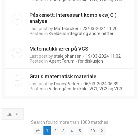
Påskenøtt: Interessant kompleks( C )
analyse
Last post by
Mattebruker
«
23/03-2024 11:20
Posted in
Kveldens integral og andre nøtter
Matematikklærer på VGS
Last post by
stalejohansen
«
19/03-2024 11:02
Posted in
Åpent Forum - for diskusjon
Gratis matematisk materiale
Last post by
DannyParker
«
06/03-2024 06:39
Posted in
Videregående skole: VG1, VG2 og VG3
Search found more than 1000 matches
1
…
2
3
4
5
20
Page
1
of
20
Next