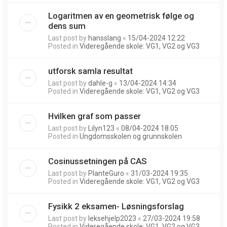
Logaritmen av en geometrisk følge og
dens sum
Last post by
hansslang
«
15/04-2024 12:22
Posted in
Videregående skole: VG1, VG2 og VG3
utforsk samla resultat
Last post by
dahle-g
«
13/04-2024 14:34
Posted in
Videregående skole: VG1, VG2 og VG3
Hvilken graf som passer
Last post by
Lilyn123
«
08/04-2024 18:05
Posted in
Ungdomsskolen og grunnskolen
Cosinussetningen på CAS
Last post by
PlanteGuro
«
31/03-2024 19:35
Posted in
Videregående skole: VG1, VG2 og VG3
Fysikk 2 eksamen- Løsningsforslag
Last post by
leksehjelp2023
«
27/03-2024 19:58
Posted in
Videregående skole: VG1, VG2 og VG3