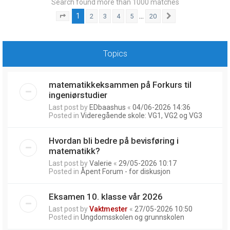
Search found more than 1000 matches
1
…
2
3
4
5
20
Page
1
of
20
Next
Topics
matematikkeksammen på Forkurs til
ingeniørstudier
Last post by
EDbaashus
«
04/06-2026 14:36
Posted in
Videregående skole: VG1, VG2 og VG3
Hvordan bli bedre på bevisføring i
matematikk?
Last post by
Valerie
«
29/05-2026 10:17
Posted in
Åpent Forum - for diskusjon
Eksamen 10. klasse vår 2026
Last post by
Vaktmester
«
27/05-2026 10:50
Posted in
Ungdomsskolen og grunnskolen