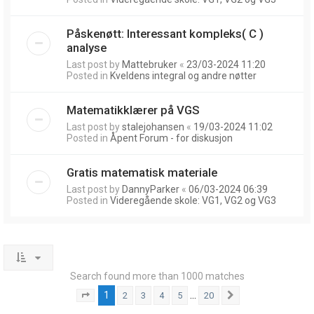
Påskenøtt: Interessant kompleks( C )
analyse
Last post by
Mattebruker
«
23/03-2024 11:20
Posted in
Kveldens integral og andre nøtter
Matematikklærer på VGS
Last post by
stalejohansen
«
19/03-2024 11:02
Posted in
Åpent Forum - for diskusjon
Gratis matematisk materiale
Last post by
DannyParker
«
06/03-2024 06:39
Posted in
Videregående skole: VG1, VG2 og VG3
Search found more than 1000 matches
1
…
2
3
4
5
20
Page
1
of
20
Next