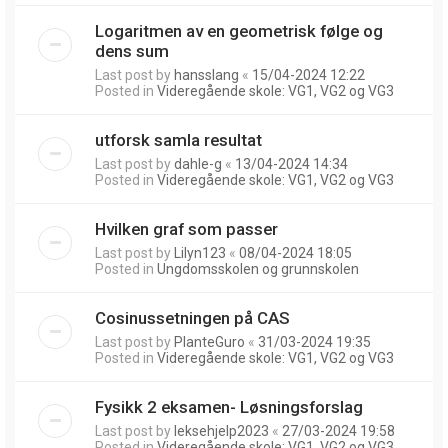
Logaritmen av en geometrisk følge og
dens sum
Last post by
hansslang
«
15/04-2024 12:22
Posted in
Videregående skole: VG1, VG2 og VG3
utforsk samla resultat
Last post by
dahle-g
«
13/04-2024 14:34
Posted in
Videregående skole: VG1, VG2 og VG3
Hvilken graf som passer
Last post by
Lilyn123
«
08/04-2024 18:05
Posted in
Ungdomsskolen og grunnskolen
Cosinussetningen på CAS
Last post by
PlanteGuro
«
31/03-2024 19:35
Posted in
Videregående skole: VG1, VG2 og VG3
Fysikk 2 eksamen- Løsningsforslag
Last post by
leksehjelp2023
«
27/03-2024 19:58
Posted in
Videregående skole: VG1, VG2 og VG3