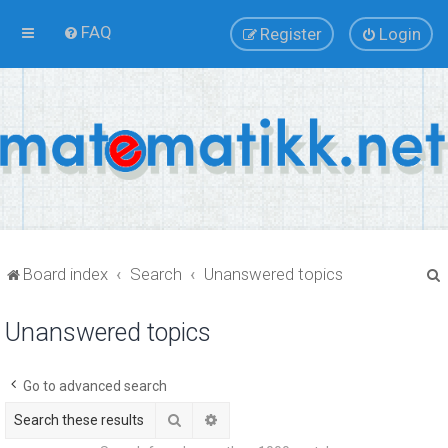
FAQ
Register
Login
Board index
Search
Unanswered topics
Unanswered topics
r
Go to advanced search
Search
Advanced search