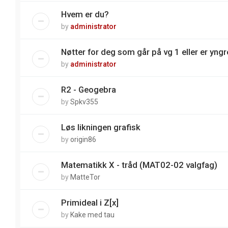
Hvem er du?
by
administrator
Nøtter for deg som går på vg 1 eller er yngre
by
administrator
R2 - Geogebra
by
Spkv355
Løs likningen grafisk
by
origin86
Matematikk X - tråd (MAT02-02 valgfag)
by
MatteTor
Primideal i Z[x]
by
Kake med tau