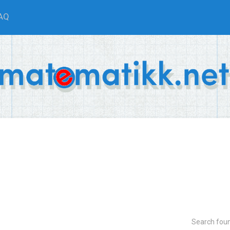
AQ
Search fou