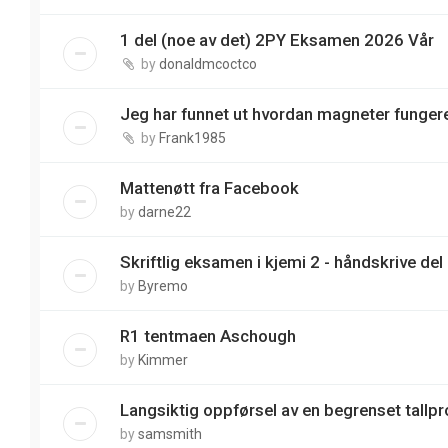
1 del (noe av det) 2PY Eksamen 2026 Vår
by
donaldmcoctco
Jeg har funnet ut hvordan magneter funger
by
Frank1985
Mattenøtt fra Facebook
by
darne22
Skriftlig eksamen i kjemi 2 - håndskrive del
by
Byremo
R1 tentmaen Aschough
by
Kimmer
Langsiktig oppførsel av en begrenset tallp
by
samsmith