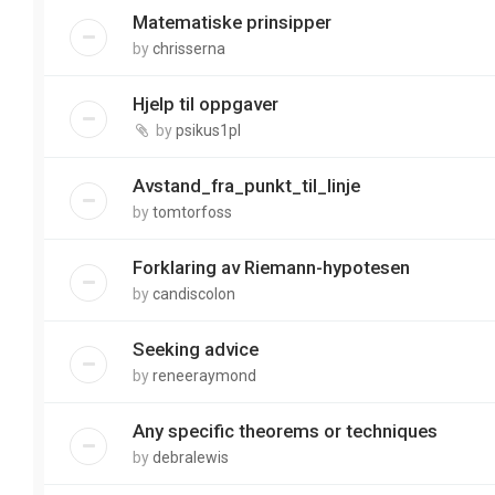
Matematiske prinsipper
by
chrisserna
Hjelp til oppgaver
by
psikus1pl
Avstand_fra_punkt_til_linje
by
tomtorfoss
Forklaring av Riemann-hypotesen
by
candiscolon
Seeking advice
by
reneeraymond
Any specific theorems or techniques
by
debralewis