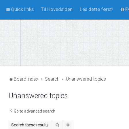
Quick links
Til Hovedsiden
Les dette først!
F
Board index
Search
Unanswered topics
Unanswered topics
Go to advanced search
Search
Advanced search