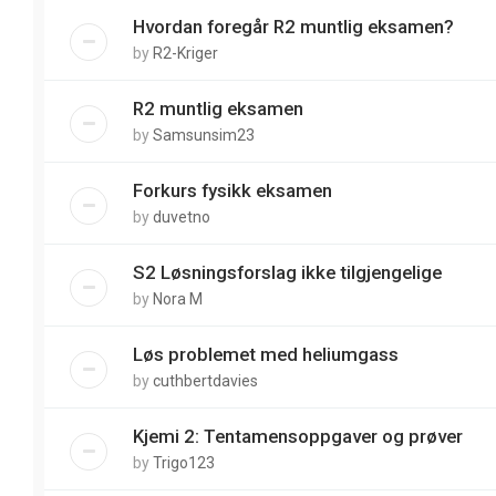
Hvordan foregår R2 muntlig eksamen?
by
R2-Kriger
R2 muntlig eksamen
by
Samsunsim23
Forkurs fysikk eksamen
by
duvetno
S2 Løsningsforslag ikke tilgjengelige
by
Nora M
Løs problemet med heliumgass
by
cuthbertdavies
Kjemi 2: Tentamensoppgaver og prøver
by
Trigo123