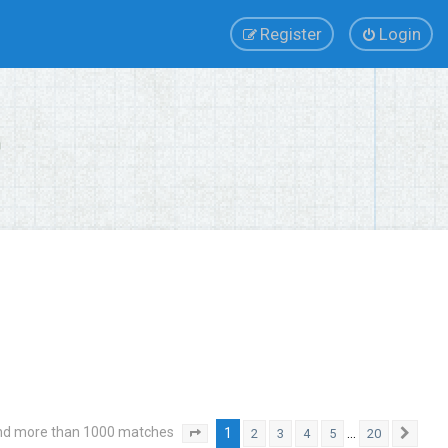
Register
Login
nd more than 1000 matches
1
…
2
3
4
5
20
Page
1
of
20
Next