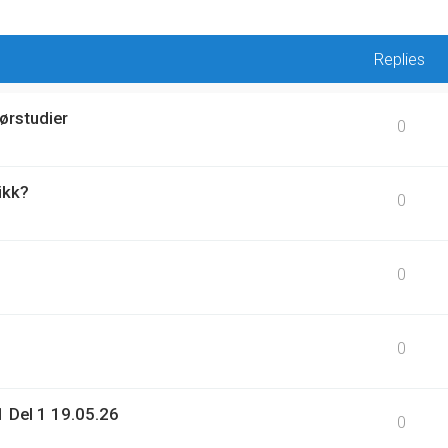
Replies
ørstudier
0
ikk?
0
0
0
 Del 1 19.05.26
0