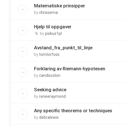
Matematiske prinsipper
by
chrisserna
Hjelp til oppgaver
by
psikus1pl
Avstand_fra_punkt_til_linje
by
tomtorfoss
Forklaring av Riemann-hypotesen
by
candiscolon
Seeking advice
by
reneeraymond
Any specific theorems or techniques
by
debralewis