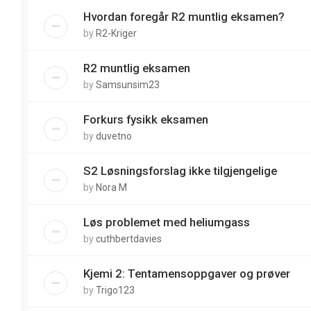
Hvordan foregår R2 muntlig eksamen?
by
R2-Kriger
R2 muntlig eksamen
by
Samsunsim23
Forkurs fysikk eksamen
by
duvetno
S2 Løsningsforslag ikke tilgjengelige
by
Nora M
Løs problemet med heliumgass
by
cuthbertdavies
Kjemi 2: Tentamensoppgaver og prøver
by
Trigo123