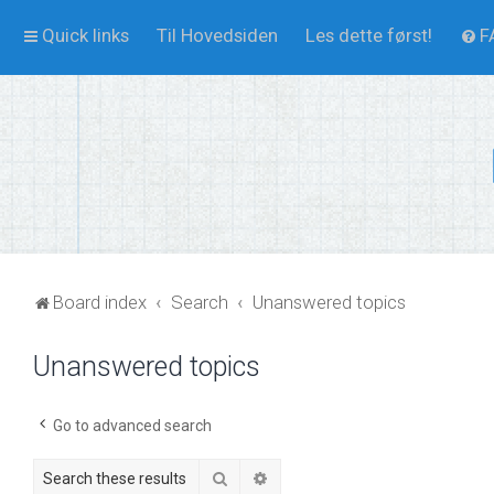
Quick links
Til Hovedsiden
Les dette først!
F
Board index
Search
Unanswered topics
Unanswered topics
Go to advanced search
Search
Advanced search