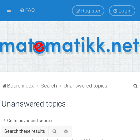
FAQ
Register
Login
Board index
Search
Unanswered topics
Unanswered topics
r
Go to advanced search
Search
Advanced search