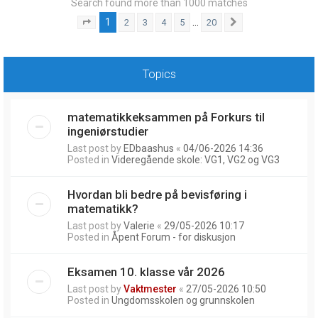
Search found more than 1000 matches
1
…
2
3
4
5
20
Page
1
of
20
Next
Topics
matematikkeksammen på Forkurs til
ingeniørstudier
Last post by
EDbaashus
«
04/06-2026 14:36
Posted in
Videregående skole: VG1, VG2 og VG3
Hvordan bli bedre på bevisføring i
matematikk?
Last post by
Valerie
«
29/05-2026 10:17
Posted in
Åpent Forum - for diskusjon
Eksamen 10. klasse vår 2026
Last post by
Vaktmester
«
27/05-2026 10:50
Posted in
Ungdomsskolen og grunnskolen