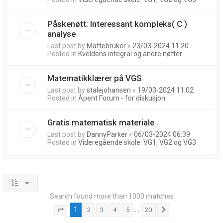
Påskenøtt: Interessant kompleks( C )
analyse
Last post by
Mattebruker
«
23/03-2024 11:20
Posted in
Kveldens integral og andre nøtter
Matematikklærer på VGS
Last post by
stalejohansen
«
19/03-2024 11:02
Posted in
Åpent Forum - for diskusjon
Gratis matematisk materiale
Last post by
DannyParker
«
06/03-2024 06:39
Posted in
Videregående skole: VG1, VG2 og VG3
Search found more than 1000 matches
1
…
2
3
4
5
20
Page
1
of
20
Next