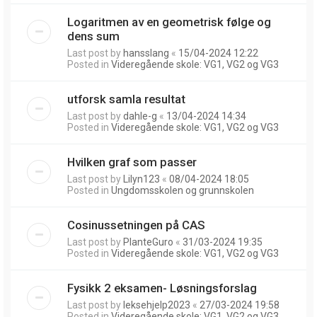
Logaritmen av en geometrisk følge og
dens sum
Last post by
hansslang
«
15/04-2024 12:22
Posted in
Videregående skole: VG1, VG2 og VG3
utforsk samla resultat
Last post by
dahle-g
«
13/04-2024 14:34
Posted in
Videregående skole: VG1, VG2 og VG3
Hvilken graf som passer
Last post by
Lilyn123
«
08/04-2024 18:05
Posted in
Ungdomsskolen og grunnskolen
Cosinussetningen på CAS
Last post by
PlanteGuro
«
31/03-2024 19:35
Posted in
Videregående skole: VG1, VG2 og VG3
Fysikk 2 eksamen- Løsningsforslag
Last post by
leksehjelp2023
«
27/03-2024 19:58
Posted in
Videregående skole: VG1, VG2 og VG3