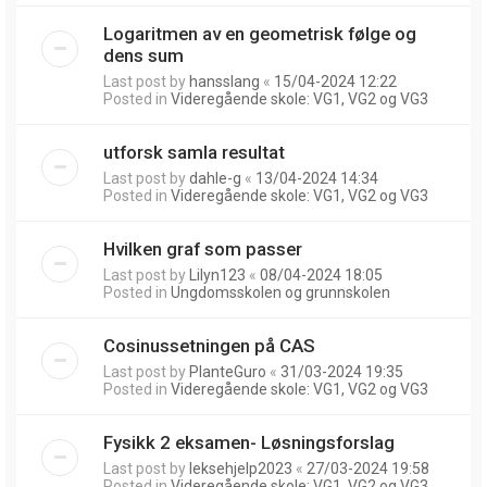
Logaritmen av en geometrisk følge og
dens sum
Last post by
hansslang
«
15/04-2024 12:22
Posted in
Videregående skole: VG1, VG2 og VG3
utforsk samla resultat
Last post by
dahle-g
«
13/04-2024 14:34
Posted in
Videregående skole: VG1, VG2 og VG3
Hvilken graf som passer
Last post by
Lilyn123
«
08/04-2024 18:05
Posted in
Ungdomsskolen og grunnskolen
Cosinussetningen på CAS
Last post by
PlanteGuro
«
31/03-2024 19:35
Posted in
Videregående skole: VG1, VG2 og VG3
Fysikk 2 eksamen- Løsningsforslag
Last post by
leksehjelp2023
«
27/03-2024 19:58
Posted in
Videregående skole: VG1, VG2 og VG3