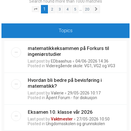
Search found more than 1000 matches
1
…
2
3
4
5
20
Page
1
of
20
Next
Topics
matematikkeksammen på Forkurs til
ingeniørstudier
Last post by
EDbaashus
«
04/06-2026 14:36
Posted in
Videregående skole: VG1, VG2 og VG3
Hvordan bli bedre på bevisføring i
matematikk?
Last post by
Valerie
«
29/05-2026 10:17
Posted in
Åpent Forum - for diskusjon
Eksamen 10. klasse vår 2026
Last post by
Vaktmester
«
27/05-2026 10:50
Posted in
Ungdomsskolen og grunnskolen