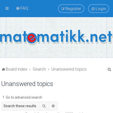
FAQ
Register
Login
Board index
Search
Unanswered topics
Unanswered topics
r
Go to advanced search
Search
Advanced search