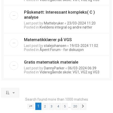
Påskenøtt: Interessant kompleks( C )
analyse
Last post by
Mattebruker
«
23/03-2024 11:20
Posted in
Kveldens integral og andre nøtter
Matematikklærer på VGS
Last post by
stalejohansen
«
19/03-2024 11:02
Posted in
Åpent Forum - for diskusjon
Gratis matematisk materiale
Last post by
DannyParker
«
06/03-2024 06:39
Posted in
Videregående skole: VG1, VG2 og VG3
Search found more than 1000 matches
1
…
2
3
4
5
20
Page
1
of
20
Next