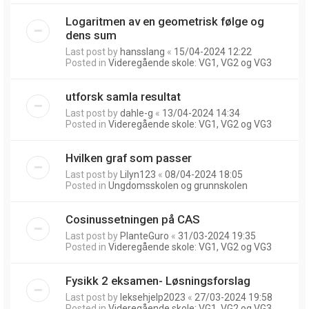
Logaritmen av en geometrisk følge og
dens sum
Last post by
hansslang
«
15/04-2024 12:22
Posted in
Videregående skole: VG1, VG2 og VG3
utforsk samla resultat
Last post by
dahle-g
«
13/04-2024 14:34
Posted in
Videregående skole: VG1, VG2 og VG3
Hvilken graf som passer
Last post by
Lilyn123
«
08/04-2024 18:05
Posted in
Ungdomsskolen og grunnskolen
Cosinussetningen på CAS
Last post by
PlanteGuro
«
31/03-2024 19:35
Posted in
Videregående skole: VG1, VG2 og VG3
Fysikk 2 eksamen- Løsningsforslag
Last post by
leksehjelp2023
«
27/03-2024 19:58
Posted in
Videregående skole: VG1, VG2 og VG3