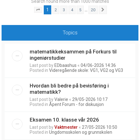
Search found more than 1000 matches
1
…
2
3
4
5
20
Page
1
of
20
Next
Topics
matematikkeksammen på Forkurs til
ingeniørstudier
Last post by
EDbaashus
«
04/06-2026 14:36
Posted in
Videregående skole: VG1, VG2 og VG3
Hvordan bli bedre på bevisføring i
matematikk?
Last post by
Valerie
«
29/05-2026 10:17
Posted in
Åpent Forum - for diskusjon
Eksamen 10. klasse vår 2026
Last post by
Vaktmester
«
27/05-2026 10:50
Posted in
Ungdomsskolen og grunnskolen