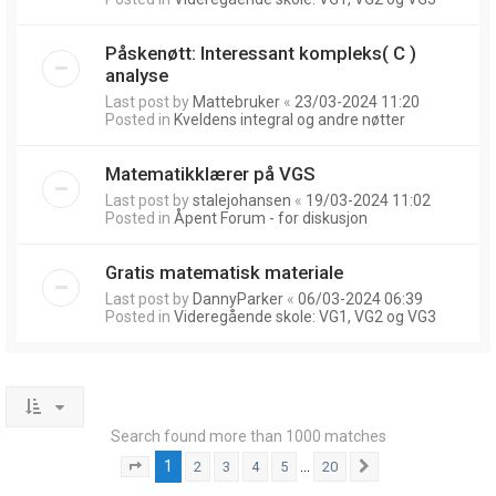
Påskenøtt: Interessant kompleks( C )
analyse
Last post by
Mattebruker
«
23/03-2024 11:20
Posted in
Kveldens integral og andre nøtter
Matematikklærer på VGS
Last post by
stalejohansen
«
19/03-2024 11:02
Posted in
Åpent Forum - for diskusjon
Gratis matematisk materiale
Last post by
DannyParker
«
06/03-2024 06:39
Posted in
Videregående skole: VG1, VG2 og VG3
Search found more than 1000 matches
1
…
2
3
4
5
20
Page
1
of
20
Next