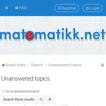
FAQ
Register
Login
Board index
Search
Unanswered topics
Unanswered topics
r
Go to advanced search
Search
Advanced search