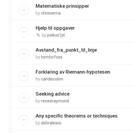
Matematiske prinsipper
by
chrisserna
Hjelp til oppgaver
by
psikus1pl
Avstand_fra_punkt_til_linje
by
tomtorfoss
Forklaring av Riemann-hypotesen
by
candiscolon
Seeking advice
by
reneeraymond
Any specific theorems or techniques
by
debralewis