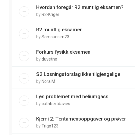
Hvordan foregår R2 muntlig eksamen?
by
R2-Kriger
R2 muntlig eksamen
by
Samsunsim23
Forkurs fysikk eksamen
by
duvetno
S2 Løsningsforslag ikke tilgjengelige
by
Nora M
Løs problemet med heliumgass
by
cuthbertdavies
Kjemi 2: Tentamensoppgaver og prøver
by
Trigo123