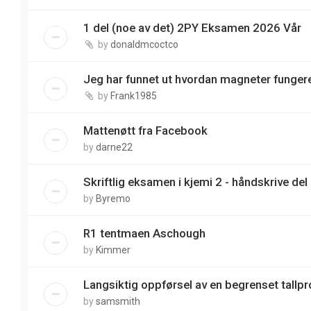
1 del (noe av det) 2PY Eksamen 2026 Vår
by
donaldmcoctco
Jeg har funnet ut hvordan magneter funger
by
Frank1985
Mattenøtt fra Facebook
by
darne22
Skriftlig eksamen i kjemi 2 - håndskrive del
by
Byremo
R1 tentmaen Aschough
by
Kimmer
Langsiktig oppførsel av en begrenset tallp
by
samsmith