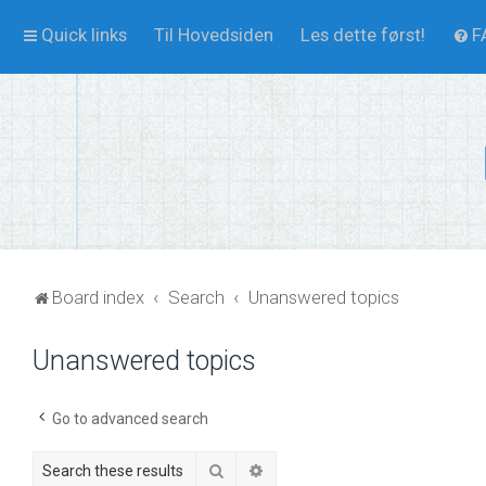
Quick links
Til Hovedsiden
Les dette først!
F
Board index
Search
Unanswered topics
Unanswered topics
Go to advanced search
Search
Advanced search