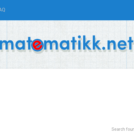
AQ
Search fou