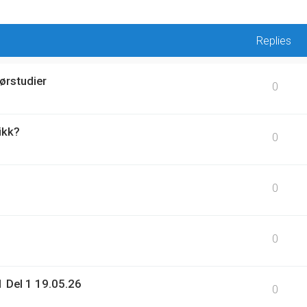
Replies
ørstudier
0
ikk?
0
0
0
 Del 1 19.05.26
0