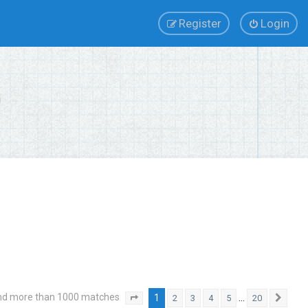
Register
Login
nd more than 1000 matches
1
…
2
3
4
5
20
Page
1
of
20
Next