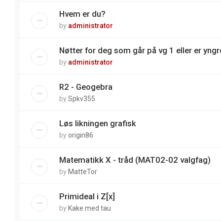
Hvem er du?
by
administrator
Nøtter for deg som går på vg 1 eller er yngre
by
administrator
R2 - Geogebra
by
Spkv355
Løs likningen grafisk
by
origin86
Matematikk X - tråd (MAT02-02 valgfag)
by
MatteTor
Primideal i Z[x]
by
Kake med tau