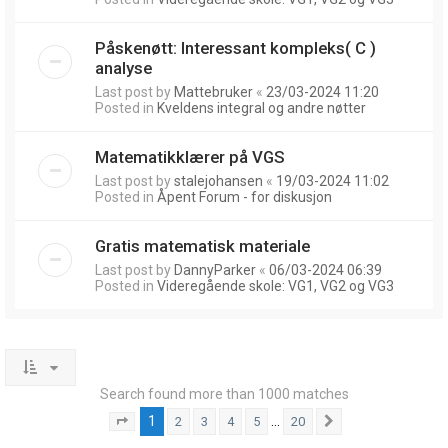
Påskenøtt: Interessant kompleks( C )
analyse
Last post by
Mattebruker
«
23/03-2024 11:20
Posted in
Kveldens integral og andre nøtter
Matematikklærer på VGS
Last post by
stalejohansen
«
19/03-2024 11:02
Posted in
Åpent Forum - for diskusjon
Gratis matematisk materiale
Last post by
DannyParker
«
06/03-2024 06:39
Posted in
Videregående skole: VG1, VG2 og VG3
Search found more than 1000 matches
1
…
2
3
4
5
20
Page
1
of
20
Next