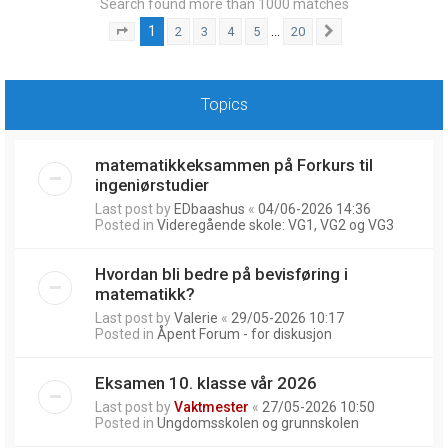
Search found more than 1000 matches
1
…
2
3
4
5
20
Page
1
of
20
Next
Topics
matematikkeksammen på Forkurs til
ingeniørstudier
Last post by
EDbaashus
«
04/06-2026 14:36
Posted in
Videregående skole: VG1, VG2 og VG3
Hvordan bli bedre på bevisføring i
matematikk?
Last post by
Valerie
«
29/05-2026 10:17
Posted in
Åpent Forum - for diskusjon
Eksamen 10. klasse vår 2026
Last post by
Vaktmester
«
27/05-2026 10:50
Posted in
Ungdomsskolen og grunnskolen