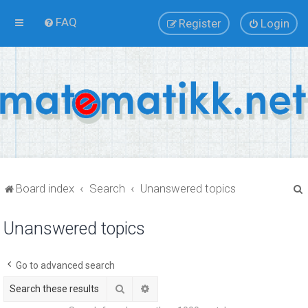
FAQ
Register
Login
Board index
Search
Unanswered topics
Unanswered topics
r
Go to advanced search
Search
Advanced search