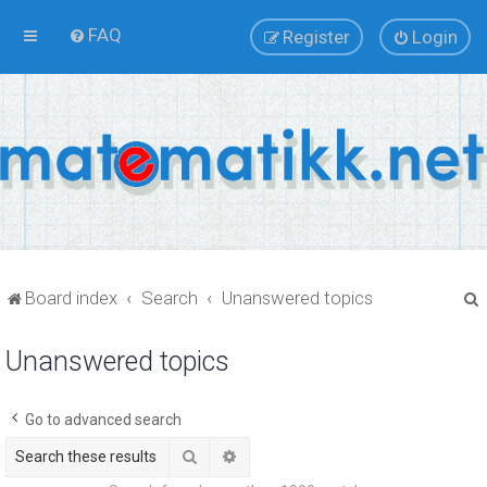
FAQ
Register
Login
Board index
Search
Unanswered topics
Unanswered topics
r
Go to advanced search
Search
Advanced search