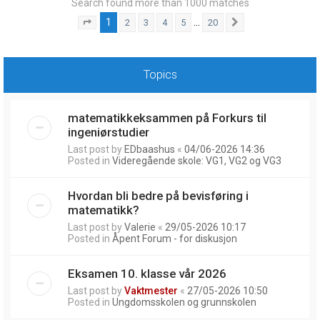
Search found more than 1000 matches
1
…
2
3
4
5
20
Page
1
of
20
Next
Topics
matematikkeksammen på Forkurs til
ingeniørstudier
Last post by
EDbaashus
«
04/06-2026 14:36
Posted in
Videregående skole: VG1, VG2 og VG3
Hvordan bli bedre på bevisføring i
matematikk?
Last post by
Valerie
«
29/05-2026 10:17
Posted in
Åpent Forum - for diskusjon
Eksamen 10. klasse vår 2026
Last post by
Vaktmester
«
27/05-2026 10:50
Posted in
Ungdomsskolen og grunnskolen