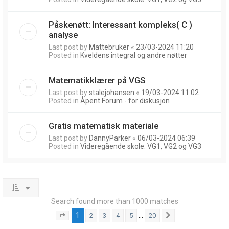
Påskenøtt: Interessant kompleks( C )
analyse
Last post by
Mattebruker
«
23/03-2024 11:20
Posted in
Kveldens integral og andre nøtter
Matematikklærer på VGS
Last post by
stalejohansen
«
19/03-2024 11:02
Posted in
Åpent Forum - for diskusjon
Gratis matematisk materiale
Last post by
DannyParker
«
06/03-2024 06:39
Posted in
Videregående skole: VG1, VG2 og VG3
Search found more than 1000 matches
1
…
2
3
4
5
20
Page
1
of
20
Next