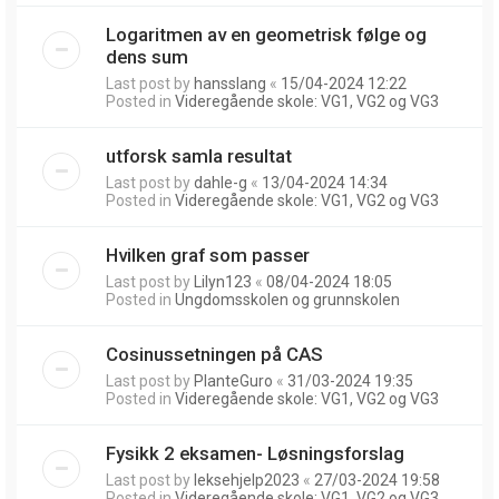
Logaritmen av en geometrisk følge og
dens sum
Last post by
hansslang
«
15/04-2024 12:22
Posted in
Videregående skole: VG1, VG2 og VG3
utforsk samla resultat
Last post by
dahle-g
«
13/04-2024 14:34
Posted in
Videregående skole: VG1, VG2 og VG3
Hvilken graf som passer
Last post by
Lilyn123
«
08/04-2024 18:05
Posted in
Ungdomsskolen og grunnskolen
Cosinussetningen på CAS
Last post by
PlanteGuro
«
31/03-2024 19:35
Posted in
Videregående skole: VG1, VG2 og VG3
Fysikk 2 eksamen- Løsningsforslag
Last post by
leksehjelp2023
«
27/03-2024 19:58
Posted in
Videregående skole: VG1, VG2 og VG3