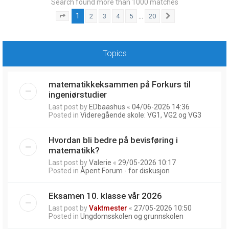
Search found more than 1000 matches
1
…
2
3
4
5
20
Page
1
of
20
Next
Topics
matematikkeksammen på Forkurs til
ingeniørstudier
Last post by
EDbaashus
«
04/06-2026 14:36
Posted in
Videregående skole: VG1, VG2 og VG3
Hvordan bli bedre på bevisføring i
matematikk?
Last post by
Valerie
«
29/05-2026 10:17
Posted in
Åpent Forum - for diskusjon
Eksamen 10. klasse vår 2026
Last post by
Vaktmester
«
27/05-2026 10:50
Posted in
Ungdomsskolen og grunnskolen