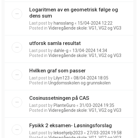
Logaritmen av en geometrisk følge og
dens sum
Last post by
hansslang
«
15/04-2024 12:22
Posted in
Videregående skole: VG1, VG2 og VG3
utforsk samla resultat
Last post by
dahle-g
«
13/04-2024 14:34
Posted in
Videregående skole: VG1, VG2 og VG3
Hvilken graf som passer
Last post by
Lilyn123
«
08/04-2024 18:05
Posted in
Ungdomsskolen og grunnskolen
Cosinussetningen på CAS
Last post by
PlanteGuro
«
31/03-2024 19:35
Posted in
Videregående skole: VG1, VG2 og VG3
Fysikk 2 eksamen- Løsningsforslag
Last post by
leksehjelp2023
«
27/03-2024 19:58
Posted in
Videregående skole: VG1, VG2 og VG3