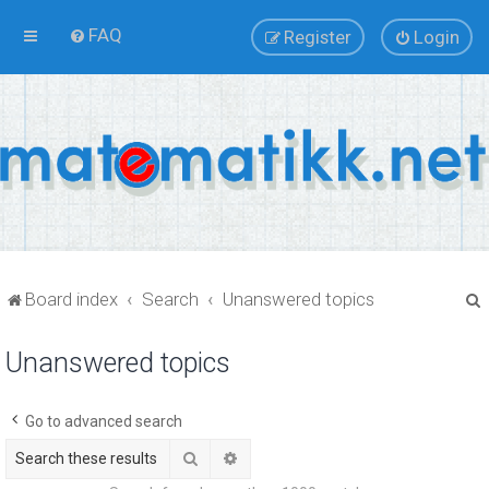
FAQ
Register
Login
Board index
Search
Unanswered topics
Unanswered topics
r
Go to advanced search
Search
Advanced search