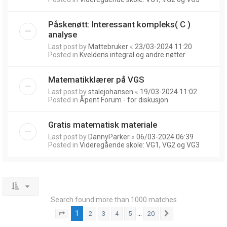
Påskenøtt: Interessant kompleks( C )
analyse
Last post by
Mattebruker
«
23/03-2024 11:20
Posted in
Kveldens integral og andre nøtter
Matematikklærer på VGS
Last post by
stalejohansen
«
19/03-2024 11:02
Posted in
Åpent Forum - for diskusjon
Gratis matematisk materiale
Last post by
DannyParker
«
06/03-2024 06:39
Posted in
Videregående skole: VG1, VG2 og VG3
Search found more than 1000 matches
1
…
2
3
4
5
20
Page
1
of
20
Next