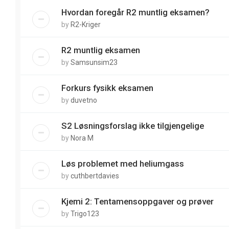
Hvordan foregår R2 muntlig eksamen?
by
R2-Kriger
R2 muntlig eksamen
by
Samsunsim23
Forkurs fysikk eksamen
by
duvetno
S2 Løsningsforslag ikke tilgjengelige
by
Nora M
Løs problemet med heliumgass
by
cuthbertdavies
Kjemi 2: Tentamensoppgaver og prøver
by
Trigo123