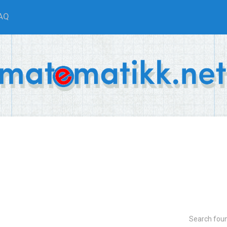
AQ
Search fou