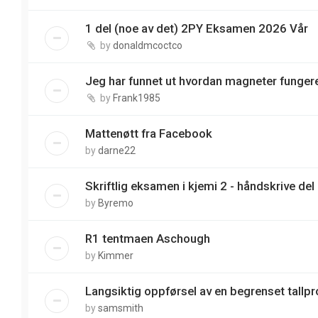
1 del (noe av det) 2PY Eksamen 2026 Vår
by
donaldmcoctco
Jeg har funnet ut hvordan magneter funger
by
Frank1985
Mattenøtt fra Facebook
by
darne22
Skriftlig eksamen i kjemi 2 - håndskrive del
by
Byremo
R1 tentmaen Aschough
by
Kimmer
Langsiktig oppførsel av en begrenset tallp
by
samsmith