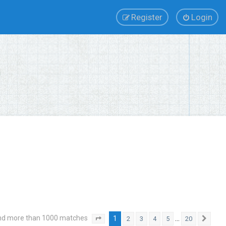
Register
Login
nd more than 1000 matches
1
…
2
3
4
5
20
Page
1
of
20
Next