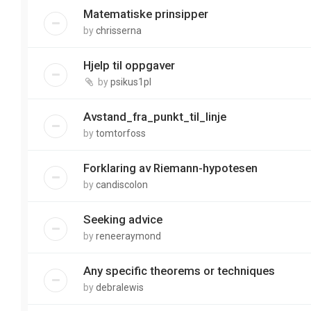
Matematiske prinsipper
by
chrisserna
Hjelp til oppgaver
by
psikus1pl
Avstand_fra_punkt_til_linje
by
tomtorfoss
Forklaring av Riemann-hypotesen
by
candiscolon
Seeking advice
by
reneeraymond
Any specific theorems or techniques
by
debralewis