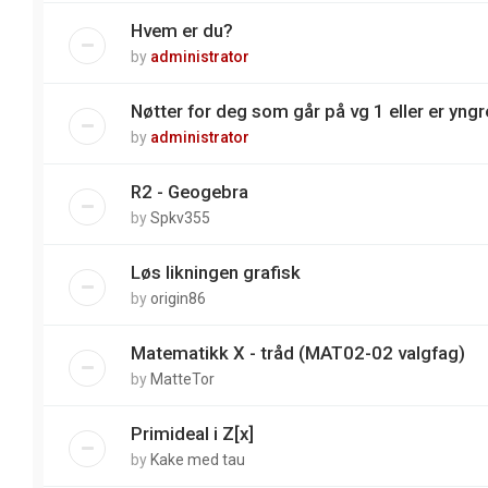
Hvem er du?
by
administrator
Nøtter for deg som går på vg 1 eller er yngre
by
administrator
R2 - Geogebra
by
Spkv355
Løs likningen grafisk
by
origin86
Matematikk X - tråd (MAT02-02 valgfag)
by
MatteTor
Primideal i Z[x]
by
Kake med tau