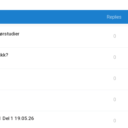
Replies
ørstudier
0
ikk?
0
0
0
 Del 1 19.05.26
0