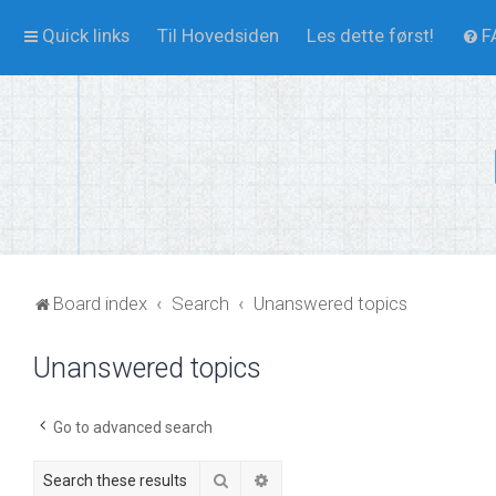
Quick links
Til Hovedsiden
Les dette først!
F
Board index
Search
Unanswered topics
Unanswered topics
Go to advanced search
Search
Advanced search