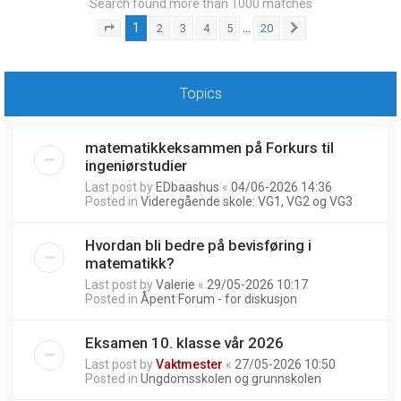
Search found more than 1000 matches
1
…
2
3
4
5
20
Page
1
of
20
Next
Topics
matematikkeksammen på Forkurs til
ingeniørstudier
Last post by
EDbaashus
«
04/06-2026 14:36
Posted in
Videregående skole: VG1, VG2 og VG3
Hvordan bli bedre på bevisføring i
matematikk?
Last post by
Valerie
«
29/05-2026 10:17
Posted in
Åpent Forum - for diskusjon
Eksamen 10. klasse vår 2026
Last post by
Vaktmester
«
27/05-2026 10:50
Posted in
Ungdomsskolen og grunnskolen