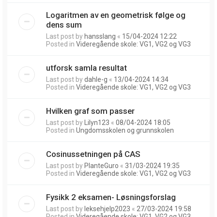
Logaritmen av en geometrisk følge og
dens sum
Last post by
hansslang
«
15/04-2024 12:22
Posted in
Videregående skole: VG1, VG2 og VG3
utforsk samla resultat
Last post by
dahle-g
«
13/04-2024 14:34
Posted in
Videregående skole: VG1, VG2 og VG3
Hvilken graf som passer
Last post by
Lilyn123
«
08/04-2024 18:05
Posted in
Ungdomsskolen og grunnskolen
Cosinussetningen på CAS
Last post by
PlanteGuro
«
31/03-2024 19:35
Posted in
Videregående skole: VG1, VG2 og VG3
Fysikk 2 eksamen- Løsningsforslag
Last post by
leksehjelp2023
«
27/03-2024 19:58
Posted in
Videregående skole: VG1, VG2 og VG3