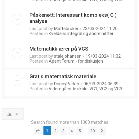
Påskenøtt: Interessant kompleks( C )
analyse
Last post by
Mattebruker
«
23/03-2024 11:20
Posted in
Kveldens integral og andre nøtter
Matematikklærer på VGS
Last post by
stalejohansen
«
19/03-2024 11:02
Posted in
Åpent Forum - for diskusjon
Gratis matematisk materiale
Last post by
DannyParker
«
06/03-2024 06:39
Posted in
Videregående skole: VG1, VG2 og VG3
Search found more than 1000 matches
1
…
2
3
4
5
20
Page
1
of
20
Next