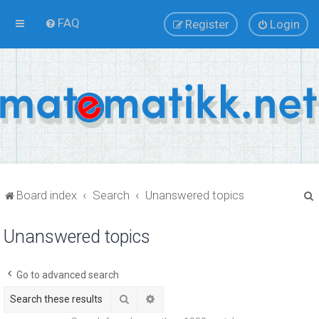
FAQ
Register
Login
Board index
Search
Unanswered topics
Unanswered topics
r
Go to advanced search
Search
Advanced search