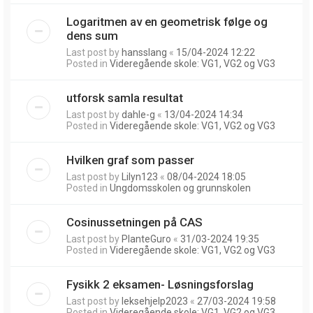
Logaritmen av en geometrisk følge og
dens sum
Last post by
hansslang
«
15/04-2024 12:22
Posted in
Videregående skole: VG1, VG2 og VG3
utforsk samla resultat
Last post by
dahle-g
«
13/04-2024 14:34
Posted in
Videregående skole: VG1, VG2 og VG3
Hvilken graf som passer
Last post by
Lilyn123
«
08/04-2024 18:05
Posted in
Ungdomsskolen og grunnskolen
Cosinussetningen på CAS
Last post by
PlanteGuro
«
31/03-2024 19:35
Posted in
Videregående skole: VG1, VG2 og VG3
Fysikk 2 eksamen- Løsningsforslag
Last post by
leksehjelp2023
«
27/03-2024 19:58
Posted in
Videregående skole: VG1, VG2 og VG3