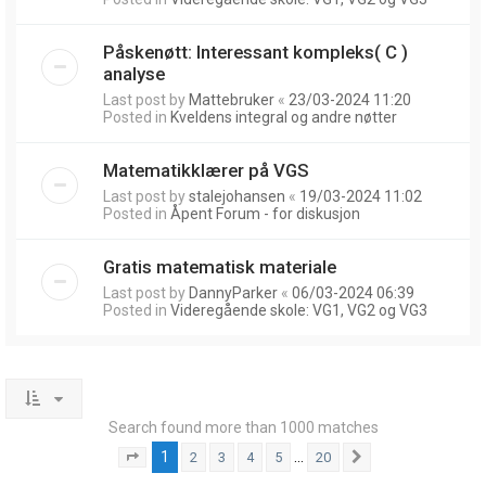
Påskenøtt: Interessant kompleks( C )
analyse
Last post by
Mattebruker
«
23/03-2024 11:20
Posted in
Kveldens integral og andre nøtter
Matematikklærer på VGS
Last post by
stalejohansen
«
19/03-2024 11:02
Posted in
Åpent Forum - for diskusjon
Gratis matematisk materiale
Last post by
DannyParker
«
06/03-2024 06:39
Posted in
Videregående skole: VG1, VG2 og VG3
Search found more than 1000 matches
1
…
2
3
4
5
20
Page
1
of
20
Next