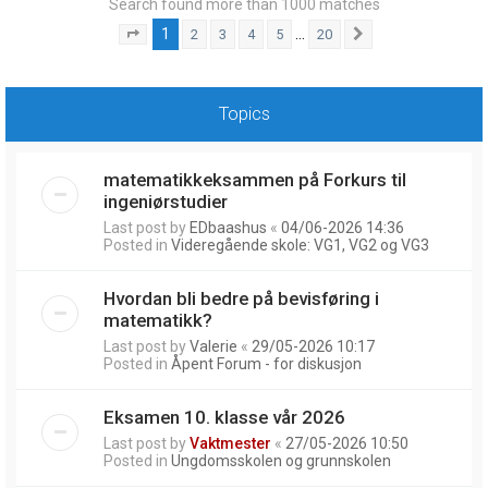
Search found more than 1000 matches
1
…
2
3
4
5
20
Page
1
of
20
Next
Topics
matematikkeksammen på Forkurs til
ingeniørstudier
Last post by
EDbaashus
«
04/06-2026 14:36
Posted in
Videregående skole: VG1, VG2 og VG3
Hvordan bli bedre på bevisføring i
matematikk?
Last post by
Valerie
«
29/05-2026 10:17
Posted in
Åpent Forum - for diskusjon
Eksamen 10. klasse vår 2026
Last post by
Vaktmester
«
27/05-2026 10:50
Posted in
Ungdomsskolen og grunnskolen