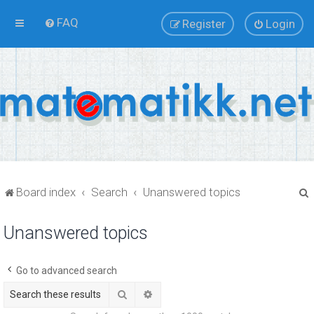
FAQ
Register
Login
Board index
Search
Unanswered topics
Unanswered topics
r
Go to advanced search
Search
Advanced search