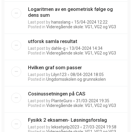
Logaritmen av en geometrisk følge og
dens sum
Last post by
hansslang
«
15/04-2024 12:22
Posted in
Videregående skole: VG1, VG2 og VG3
utforsk samla resultat
Last post by
dahle-g
«
13/04-2024 14:34
Posted in
Videregående skole: VG1, VG2 og VG3
Hvilken graf som passer
Last post by
Lilyn123
«
08/04-2024 18:05
Posted in
Ungdomsskolen og grunnskolen
Cosinussetningen på CAS
Last post by
PlanteGuro
«
31/03-2024 19:35
Posted in
Videregående skole: VG1, VG2 og VG3
Fysikk 2 eksamen- Løsningsforslag
Last post by
leksehjelp2023
«
27/03-2024 19:58
Posted in
Videregående skole: VG1, VG2 og VG3