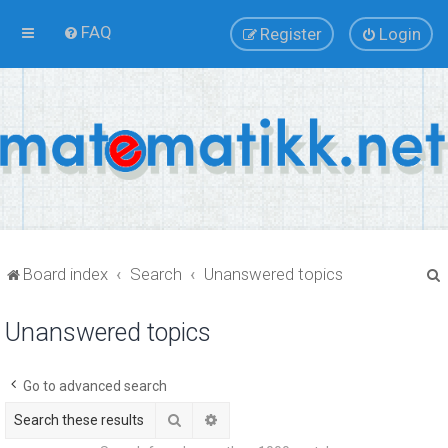
FAQ
Register
Login
Board index
Search
Unanswered topics
Unanswered topics
r
Go to advanced search
Search
Advanced search