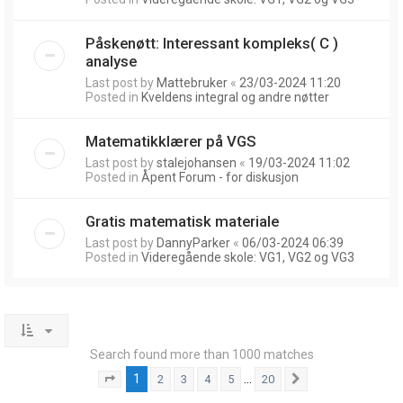
Påskenøtt: Interessant kompleks( C )
analyse
Last post by
Mattebruker
«
23/03-2024 11:20
Posted in
Kveldens integral og andre nøtter
Matematikklærer på VGS
Last post by
stalejohansen
«
19/03-2024 11:02
Posted in
Åpent Forum - for diskusjon
Gratis matematisk materiale
Last post by
DannyParker
«
06/03-2024 06:39
Posted in
Videregående skole: VG1, VG2 og VG3
Search found more than 1000 matches
1
…
2
3
4
5
20
Page
1
of
20
Next