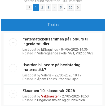
Search found more than 1000 matches
1
…
2
3
4
5
20
Page
1
of
20
Next
Topics
matematikkeksammen på Forkurs til
ingeniørstudier
Last post by
EDbaashus
«
04/06-2026 14:36
Posted in
Videregående skole: VG1, VG2 og VG3
Hvordan bli bedre på bevisføring i
matematikk?
Last post by
Valerie
«
29/05-2026 10:17
Posted in
Åpent Forum - for diskusjon
Eksamen 10. klasse vår 2026
Last post by
Vaktmester
«
27/05-2026 10:50
Posted in
Ungdomsskolen og grunnskolen