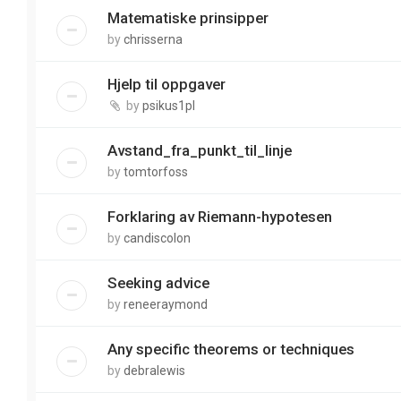
Matematiske prinsipper
by
chrisserna
Hjelp til oppgaver
by
psikus1pl
Avstand_fra_punkt_til_linje
by
tomtorfoss
Forklaring av Riemann-hypotesen
by
candiscolon
Seeking advice
by
reneeraymond
Any specific theorems or techniques
by
debralewis