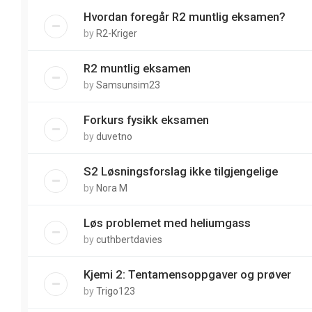
Hvordan foregår R2 muntlig eksamen?
by
R2-Kriger
R2 muntlig eksamen
by
Samsunsim23
Forkurs fysikk eksamen
by
duvetno
S2 Løsningsforslag ikke tilgjengelige
by
Nora M
Løs problemet med heliumgass
by
cuthbertdavies
Kjemi 2: Tentamensoppgaver og prøver
by
Trigo123