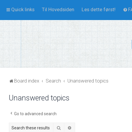
Quick links
Til Hovedsiden
Les dette først!
F
Board index
Search
Unanswered topics
Unanswered topics
Go to advanced search
Search
Advanced search