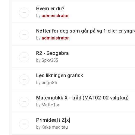
Hvem er du?
by
administrator
Nøtter for deg som går på vg 1 eller er yngre
by
administrator
R2 - Geogebra
by
Spkv355
Løs likningen grafisk
by
origin86
Matematikk X - tråd (MAT02-02 valgfag)
by
MatteTor
Primideal i Z[x]
by
Kake med tau