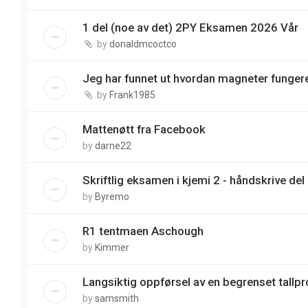
1 del (noe av det) 2PY Eksamen 2026 Vår
by
donaldmcoctco
Jeg har funnet ut hvordan magneter funger
by
Frank1985
Mattenøtt fra Facebook
by
darne22
Skriftlig eksamen i kjemi 2 - håndskrive del
by
Byremo
R1 tentmaen Aschough
by
Kimmer
Langsiktig oppførsel av en begrenset tallp
by
samsmith