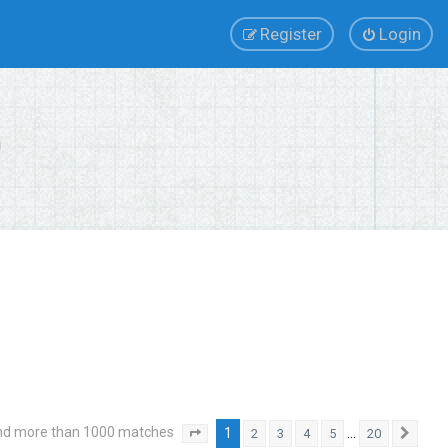
Register
Login
nd more than 1000 matches
1
…
2
3
4
5
20
Page
1
of
20
Next