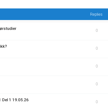
Replies
ørstudier
0
ikk?
0
0
0
 Del 1 19.05.26
0