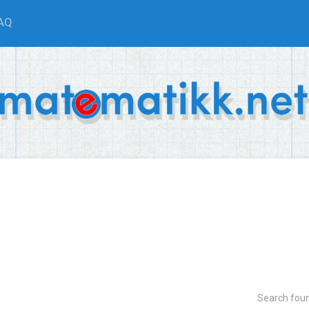
AQ
Search fou