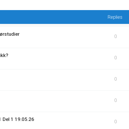
Replies
ørstudier
0
ikk?
0
0
0
 Del 1 19.05.26
0