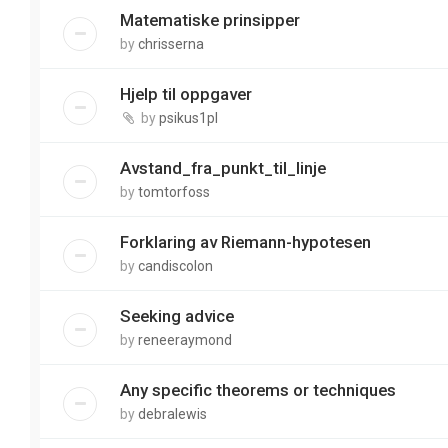
Matematiske prinsipper
by
chrisserna
Hjelp til oppgaver
by
psikus1pl
Avstand_fra_punkt_til_linje
by
tomtorfoss
Forklaring av Riemann-hypotesen
by
candiscolon
Seeking advice
by
reneeraymond
Any specific theorems or techniques
by
debralewis