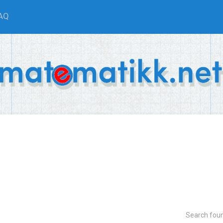
AQ
Search fou