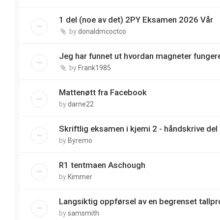
1 del (noe av det) 2PY Eksamen 2026 Vår
by
donaldmcoctco
Jeg har funnet ut hvordan magneter funger
by
Frank1985
Mattenøtt fra Facebook
by
darne22
Skriftlig eksamen i kjemi 2 - håndskrive del
by
Byremo
R1 tentmaen Aschough
by
Kimmer
Langsiktig oppførsel av en begrenset tallp
by
samsmith