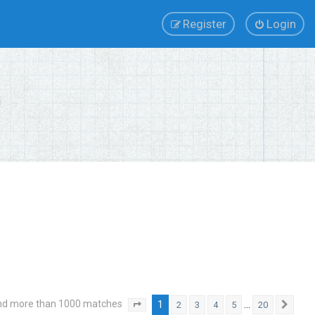
Register
Login
nd more than 1000 matches
1
…
2
3
4
5
20
Page
1
of
20
Next