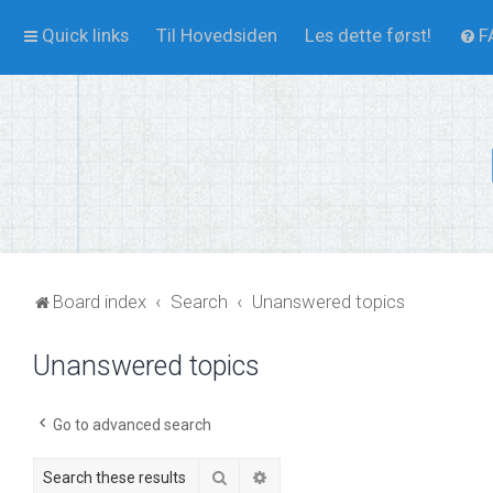
Quick links
Til Hovedsiden
Les dette først!
F
Board index
Search
Unanswered topics
Unanswered topics
Go to advanced search
Search
Advanced search