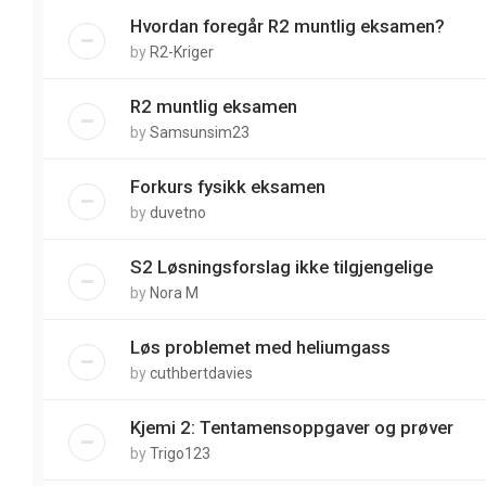
Hvordan foregår R2 muntlig eksamen?
by
R2-Kriger
R2 muntlig eksamen
by
Samsunsim23
Forkurs fysikk eksamen
by
duvetno
S2 Løsningsforslag ikke tilgjengelige
by
Nora M
Løs problemet med heliumgass
by
cuthbertdavies
Kjemi 2: Tentamensoppgaver og prøver
by
Trigo123