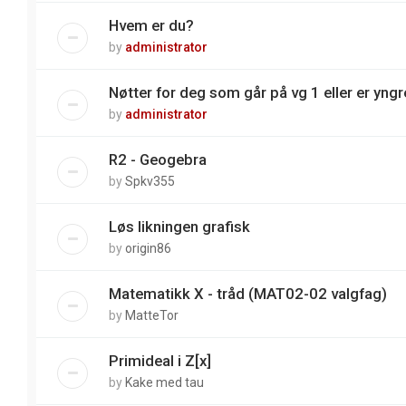
Hvem er du?
by
administrator
Nøtter for deg som går på vg 1 eller er yngre
by
administrator
R2 - Geogebra
by
Spkv355
Løs likningen grafisk
by
origin86
Matematikk X - tråd (MAT02-02 valgfag)
by
MatteTor
Primideal i Z[x]
by
Kake med tau