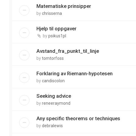
Matematiske prinsipper
by
chrisserna
Hjelp til oppgaver
by
psikus1pl
Avstand_fra_punkt_til_linje
by
tomtorfoss
Forklaring av Riemann-hypotesen
by
candiscolon
Seeking advice
by
reneeraymond
Any specific theorems or techniques
by
debralewis