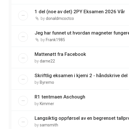
1 del (noe av det) 2PY Eksamen 2026 Vår
by
donaldmcoctco
Jeg har funnet ut hvordan magneter funger
by
Frank1985
Mattenøtt fra Facebook
by
darne22
Skriftlig eksamen i kjemi 2 - håndskrive del
by
Byremo
R1 tentmaen Aschough
by
Kimmer
Langsiktig oppførsel av en begrenset tallp
by
samsmith