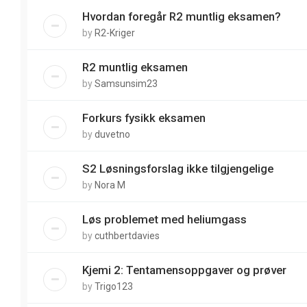
Hvordan foregår R2 muntlig eksamen?
by
R2-Kriger
R2 muntlig eksamen
by
Samsunsim23
Forkurs fysikk eksamen
by
duvetno
S2 Løsningsforslag ikke tilgjengelige
by
Nora M
Løs problemet med heliumgass
by
cuthbertdavies
Kjemi 2: Tentamensoppgaver og prøver
by
Trigo123