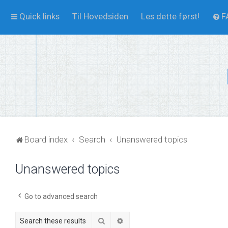
Quick links
Til Hovedsiden
Les dette først!
F
Board index
Search
Unanswered topics
Unanswered topics
Go to advanced search
Search
Advanced search