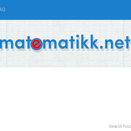
AQ
Search fou