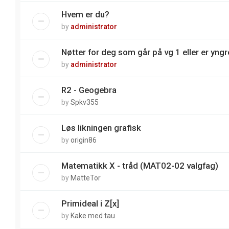
Hvem er du?
by
administrator
Nøtter for deg som går på vg 1 eller er yngre
by
administrator
R2 - Geogebra
by
Spkv355
Løs likningen grafisk
by
origin86
Matematikk X - tråd (MAT02-02 valgfag)
by
MatteTor
Primideal i Z[x]
by
Kake med tau