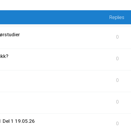
Replies
ørstudier
0
ikk?
0
0
0
 Del 1 19.05.26
0