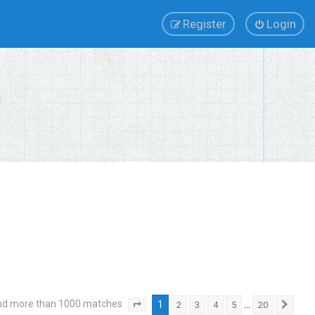
Register
Login
nd more than 1000 matches
1
…
2
3
4
5
20
Page
1
of
20
Next