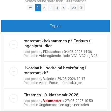
Search found more than 1000 matches
1
…
2
3
4
5
20
Page
1
of
20
Next
Topics
matematikkeksammen på Forkurs til
ingeniørstudier
Last post by
EDbaashus
«
04/06-2026 14:36
Posted in
Videregående skole: VG1, VG2 og VG3
Hvordan bli bedre på bevisføring i
matematikk?
Last post by
Valerie
«
29/05-2026 10:17
Posted in
Åpent Forum - for diskusjon
Eksamen 10. klasse vår 2026
Last post by
Vaktmester
«
27/05-2026 10:50
Posted in
Ungdomsskolen og grunnskolen