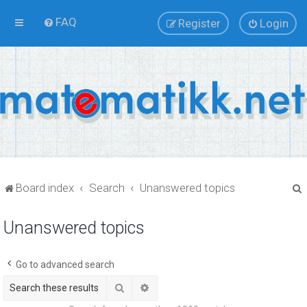
FAQ
Register
Login
Board index
Search
Unanswered topics
Unanswered topics
r
Go to advanced search
Search
Advanced search