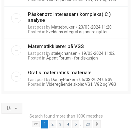
Påskenøtt: Interessant kompleks( C )
analyse
Last post by
Mattebruker
«
23/03-2024 11:20
Posted in
Kveldens integral og andre nøtter
Matematikklærer på VGS
Last post by
stalejohansen
«
19/03-2024 11:02
Posted in
Åpent Forum - for diskusjon
Gratis matematisk materiale
Last post by
DannyParker
«
06/03-2024 06:39
Posted in
Videregående skole: VG1, VG2 og VG3
Search found more than 1000 matches
1
…
2
3
4
5
20
Page
1
of
20
Next