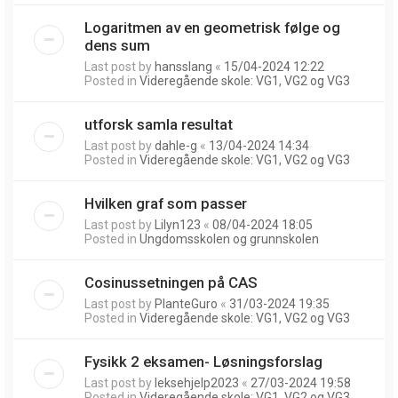
Logaritmen av en geometrisk følge og
dens sum
Last post by
hansslang
«
15/04-2024 12:22
Posted in
Videregående skole: VG1, VG2 og VG3
utforsk samla resultat
Last post by
dahle-g
«
13/04-2024 14:34
Posted in
Videregående skole: VG1, VG2 og VG3
Hvilken graf som passer
Last post by
Lilyn123
«
08/04-2024 18:05
Posted in
Ungdomsskolen og grunnskolen
Cosinussetningen på CAS
Last post by
PlanteGuro
«
31/03-2024 19:35
Posted in
Videregående skole: VG1, VG2 og VG3
Fysikk 2 eksamen- Løsningsforslag
Last post by
leksehjelp2023
«
27/03-2024 19:58
Posted in
Videregående skole: VG1, VG2 og VG3