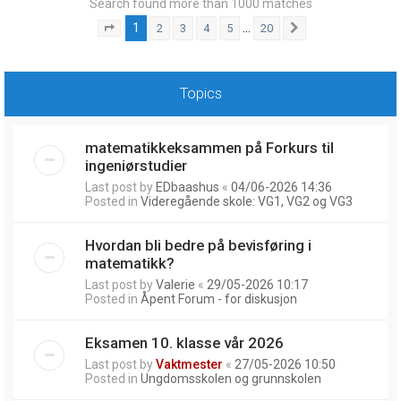
Search found more than 1000 matches
1
…
2
3
4
5
20
Page
1
of
20
Next
Topics
matematikkeksammen på Forkurs til
ingeniørstudier
Last post by
EDbaashus
«
04/06-2026 14:36
Posted in
Videregående skole: VG1, VG2 og VG3
Hvordan bli bedre på bevisføring i
matematikk?
Last post by
Valerie
«
29/05-2026 10:17
Posted in
Åpent Forum - for diskusjon
Eksamen 10. klasse vår 2026
Last post by
Vaktmester
«
27/05-2026 10:50
Posted in
Ungdomsskolen og grunnskolen