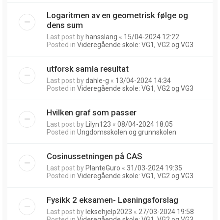
Logaritmen av en geometrisk følge og
dens sum
Last post by
hansslang
«
15/04-2024 12:22
Posted in
Videregående skole: VG1, VG2 og VG3
utforsk samla resultat
Last post by
dahle-g
«
13/04-2024 14:34
Posted in
Videregående skole: VG1, VG2 og VG3
Hvilken graf som passer
Last post by
Lilyn123
«
08/04-2024 18:05
Posted in
Ungdomsskolen og grunnskolen
Cosinussetningen på CAS
Last post by
PlanteGuro
«
31/03-2024 19:35
Posted in
Videregående skole: VG1, VG2 og VG3
Fysikk 2 eksamen- Løsningsforslag
Last post by
leksehjelp2023
«
27/03-2024 19:58
Posted in
Videregående skole: VG1, VG2 og VG3