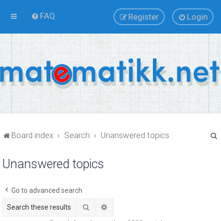
FAQ
Register
Login
Board index
Search
Unanswered topics
Unanswered topics
r
Go to advanced search
Search
Advanced search