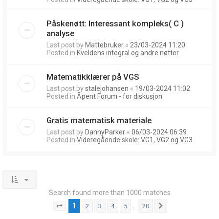
Påskenøtt: Interessant kompleks( C )
analyse
Last post by
Mattebruker
«
23/03-2024 11:20
Posted in
Kveldens integral og andre nøtter
Matematikklærer på VGS
Last post by
stalejohansen
«
19/03-2024 11:02
Posted in
Åpent Forum - for diskusjon
Gratis matematisk materiale
Last post by
DannyParker
«
06/03-2024 06:39
Posted in
Videregående skole: VG1, VG2 og VG3
Search found more than 1000 matches
1
…
2
3
4
5
20
Page
1
of
20
Next