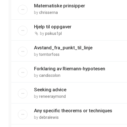
Matematiske prinsipper
by
chrisserna
Hjelp til oppgaver
by
psikus1pl
Avstand_fra_punkt_til_linje
by
tomtorfoss
Forklaring av Riemann-hypotesen
by
candiscolon
Seeking advice
by
reneeraymond
Any specific theorems or techniques
by
debralewis