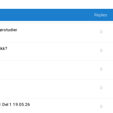
Replies
ørstudier
0
ikk?
0
0
0
 Del 1 19.05.26
0