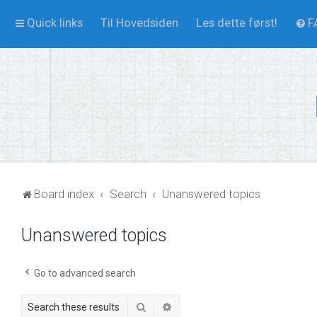
Quick links
Til Hovedsiden
Les dette først!
F
Board index
Search
Unanswered topics
Unanswered topics
Go to advanced search
Search
Advanced search