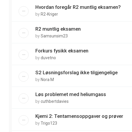
Hvordan foregår R2 muntlig eksamen?
by
R2-Kriger
R2 muntlig eksamen
by
Samsunsim23
Forkurs fysikk eksamen
by
duvetno
S2 Løsningsforslag ikke tilgjengelige
by
Nora M
Løs problemet med heliumgass
by
cuthbertdavies
Kjemi 2: Tentamensoppgaver og prøver
by
Trigo123