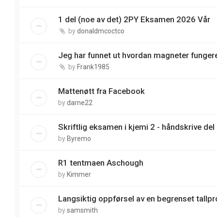
1 del (noe av det) 2PY Eksamen 2026 Vår
by
donaldmcoctco
Jeg har funnet ut hvordan magneter funger
by
Frank1985
Mattenøtt fra Facebook
by
darne22
Skriftlig eksamen i kjemi 2 - håndskrive del
by
Byremo
R1 tentmaen Aschough
by
Kimmer
Langsiktig oppførsel av en begrenset tallp
by
samsmith