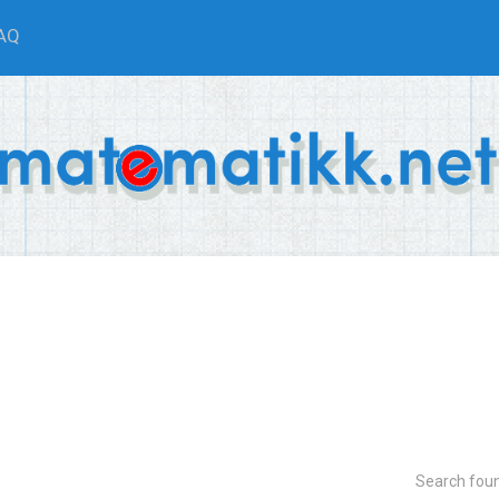
AQ
Search fou