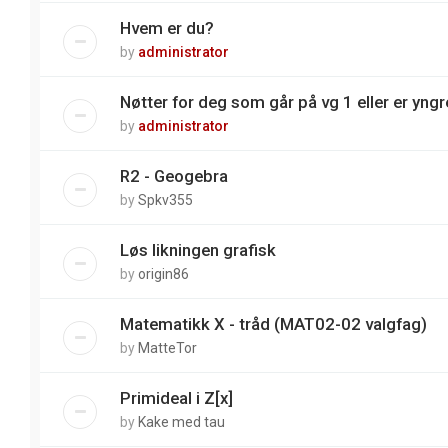
Hvem er du?
by
administrator
Nøtter for deg som går på vg 1 eller er yngre
by
administrator
R2 - Geogebra
by
Spkv355
Løs likningen grafisk
by
origin86
Matematikk X - tråd (MAT02-02 valgfag)
by
MatteTor
Primideal i Z[x]
by
Kake med tau