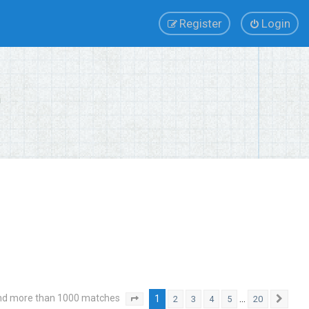
Register
Login
nd more than 1000 matches
1
…
2
3
4
5
20
Page
1
of
20
Next