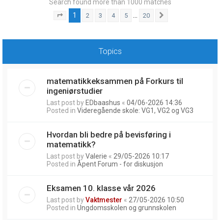
Search found more than 1000 matches
1
…
2
3
4
5
20
Page
1
of
20
Next
Topics
matematikkeksammen på Forkurs til
ingeniørstudier
Last post by
EDbaashus
«
04/06-2026 14:36
Posted in
Videregående skole: VG1, VG2 og VG3
Hvordan bli bedre på bevisføring i
matematikk?
Last post by
Valerie
«
29/05-2026 10:17
Posted in
Åpent Forum - for diskusjon
Eksamen 10. klasse vår 2026
Last post by
Vaktmester
«
27/05-2026 10:50
Posted in
Ungdomsskolen og grunnskolen