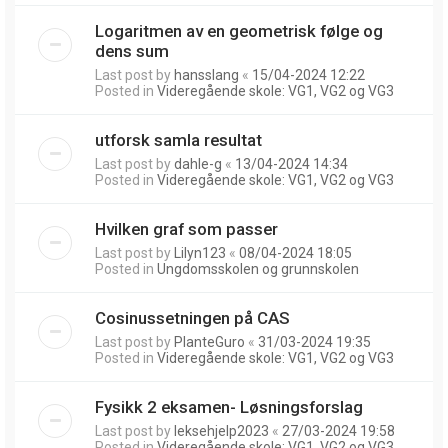
Logaritmen av en geometrisk følge og
dens sum
Last post by
hansslang
«
15/04-2024 12:22
Posted in
Videregående skole: VG1, VG2 og VG3
utforsk samla resultat
Last post by
dahle-g
«
13/04-2024 14:34
Posted in
Videregående skole: VG1, VG2 og VG3
Hvilken graf som passer
Last post by
Lilyn123
«
08/04-2024 18:05
Posted in
Ungdomsskolen og grunnskolen
Cosinussetningen på CAS
Last post by
PlanteGuro
«
31/03-2024 19:35
Posted in
Videregående skole: VG1, VG2 og VG3
Fysikk 2 eksamen- Løsningsforslag
Last post by
leksehjelp2023
«
27/03-2024 19:58
Posted in
Videregående skole: VG1, VG2 og VG3