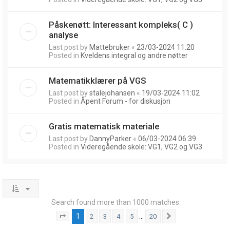
Påskenøtt: Interessant kompleks( C )
analyse
Last post by
Mattebruker
«
23/03-2024 11:20
Posted in
Kveldens integral og andre nøtter
Matematikklærer på VGS
Last post by
stalejohansen
«
19/03-2024 11:02
Posted in
Åpent Forum - for diskusjon
Gratis matematisk materiale
Last post by
DannyParker
«
06/03-2024 06:39
Posted in
Videregående skole: VG1, VG2 og VG3
Search found more than 1000 matches
1
…
2
3
4
5
20
Page
1
of
20
Next