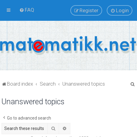
FAQ
Register
Login
Board index
Search
Unanswered topics
Unanswered topics
r
Go to advanced search
Search
Advanced search