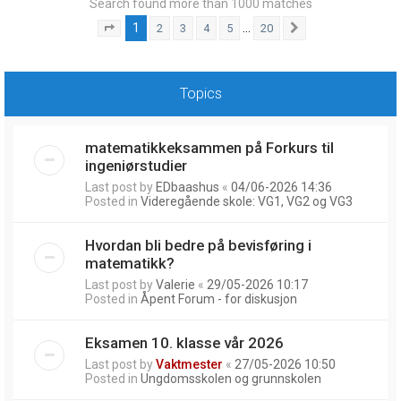
Search found more than 1000 matches
1
…
2
3
4
5
20
Page
1
of
20
Next
Topics
matematikkeksammen på Forkurs til
ingeniørstudier
Last post by
EDbaashus
«
04/06-2026 14:36
Posted in
Videregående skole: VG1, VG2 og VG3
Hvordan bli bedre på bevisføring i
matematikk?
Last post by
Valerie
«
29/05-2026 10:17
Posted in
Åpent Forum - for diskusjon
Eksamen 10. klasse vår 2026
Last post by
Vaktmester
«
27/05-2026 10:50
Posted in
Ungdomsskolen og grunnskolen