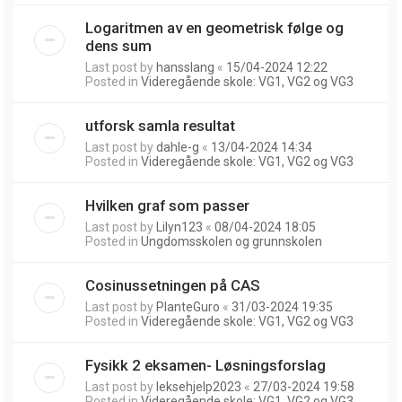
Logaritmen av en geometrisk følge og
dens sum
Last post by
hansslang
«
15/04-2024 12:22
Posted in
Videregående skole: VG1, VG2 og VG3
utforsk samla resultat
Last post by
dahle-g
«
13/04-2024 14:34
Posted in
Videregående skole: VG1, VG2 og VG3
Hvilken graf som passer
Last post by
Lilyn123
«
08/04-2024 18:05
Posted in
Ungdomsskolen og grunnskolen
Cosinussetningen på CAS
Last post by
PlanteGuro
«
31/03-2024 19:35
Posted in
Videregående skole: VG1, VG2 og VG3
Fysikk 2 eksamen- Løsningsforslag
Last post by
leksehjelp2023
«
27/03-2024 19:58
Posted in
Videregående skole: VG1, VG2 og VG3