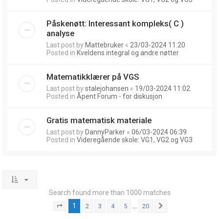
Påskenøtt: Interessant kompleks( C )
analyse
Last post by
Mattebruker
«
23/03-2024 11:20
Posted in
Kveldens integral og andre nøtter
Matematikklærer på VGS
Last post by
stalejohansen
«
19/03-2024 11:02
Posted in
Åpent Forum - for diskusjon
Gratis matematisk materiale
Last post by
DannyParker
«
06/03-2024 06:39
Posted in
Videregående skole: VG1, VG2 og VG3
Search found more than 1000 matches
1
…
2
3
4
5
20
Page
1
of
20
Next