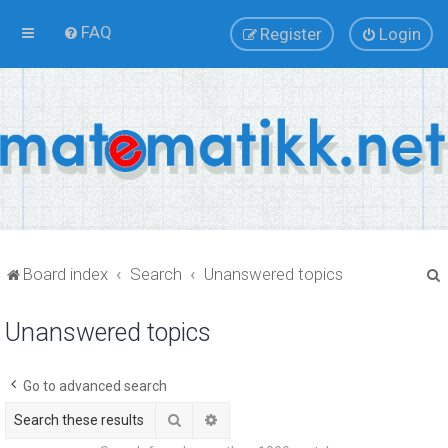
FAQ
Register
Login
Board index
Search
Unanswered topics
Unanswered topics
r
Go to advanced search
Search
Advanced search