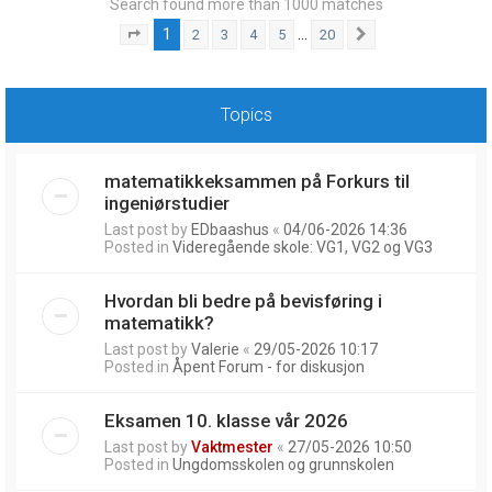
Search found more than 1000 matches
1
…
2
3
4
5
20
Page
1
of
20
Next
Topics
matematikkeksammen på Forkurs til
ingeniørstudier
Last post by
EDbaashus
«
04/06-2026 14:36
Posted in
Videregående skole: VG1, VG2 og VG3
Hvordan bli bedre på bevisføring i
matematikk?
Last post by
Valerie
«
29/05-2026 10:17
Posted in
Åpent Forum - for diskusjon
Eksamen 10. klasse vår 2026
Last post by
Vaktmester
«
27/05-2026 10:50
Posted in
Ungdomsskolen og grunnskolen