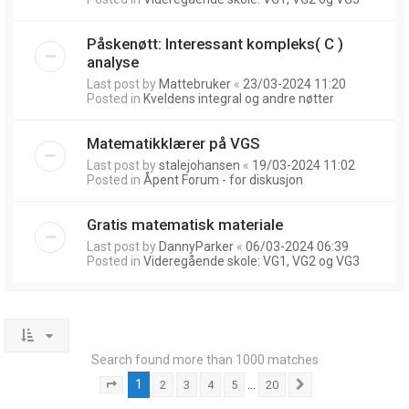
Påskenøtt: Interessant kompleks( C )
analyse
Last post by
Mattebruker
«
23/03-2024 11:20
Posted in
Kveldens integral og andre nøtter
Matematikklærer på VGS
Last post by
stalejohansen
«
19/03-2024 11:02
Posted in
Åpent Forum - for diskusjon
Gratis matematisk materiale
Last post by
DannyParker
«
06/03-2024 06:39
Posted in
Videregående skole: VG1, VG2 og VG3
Search found more than 1000 matches
1
…
2
3
4
5
20
Page
1
of
20
Next