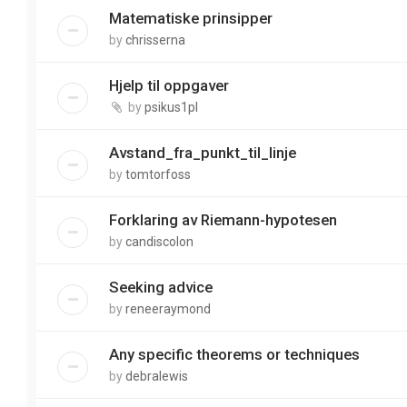
Matematiske prinsipper
by
chrisserna
Hjelp til oppgaver
by
psikus1pl
Avstand_fra_punkt_til_linje
by
tomtorfoss
Forklaring av Riemann-hypotesen
by
candiscolon
Seeking advice
by
reneeraymond
Any specific theorems or techniques
by
debralewis