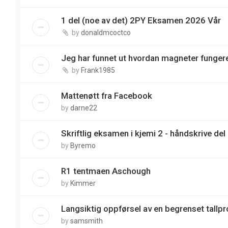
1 del (noe av det) 2PY Eksamen 2026 Vår
by
donaldmcoctco
Jeg har funnet ut hvordan magneter funger
by
Frank1985
Mattenøtt fra Facebook
by
darne22
Skriftlig eksamen i kjemi 2 - håndskrive del
by
Byremo
R1 tentmaen Aschough
by
Kimmer
Langsiktig oppførsel av en begrenset tallp
by
samsmith