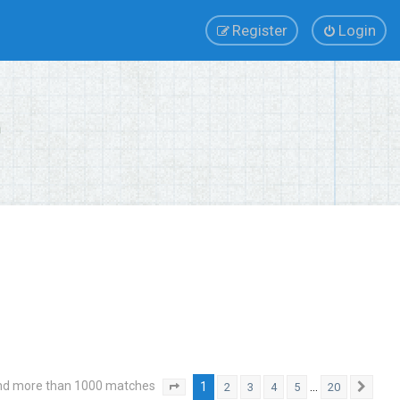
Register
Login
nd more than 1000 matches
1
…
2
3
4
5
20
Page
1
of
20
Next