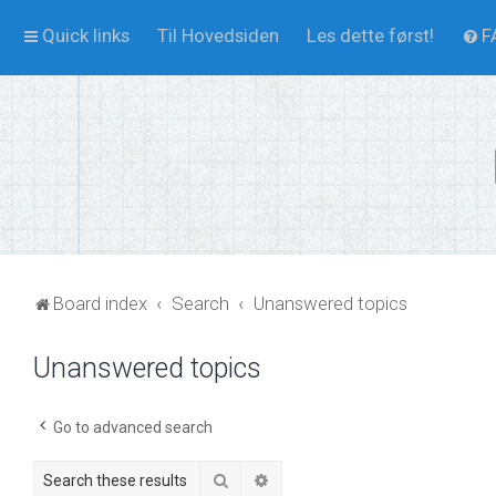
Quick links
Til Hovedsiden
Les dette først!
F
Board index
Search
Unanswered topics
Unanswered topics
Go to advanced search
Search
Advanced search