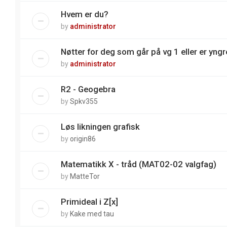
Hvem er du?
by
administrator
Nøtter for deg som går på vg 1 eller er yngre
by
administrator
R2 - Geogebra
by
Spkv355
Løs likningen grafisk
by
origin86
Matematikk X - tråd (MAT02-02 valgfag)
by
MatteTor
Primideal i Z[x]
by
Kake med tau