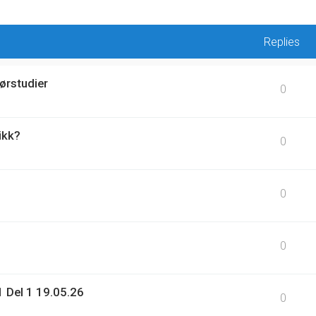
Replies
ørstudier
0
ikk?
0
0
0
 Del 1 19.05.26
0