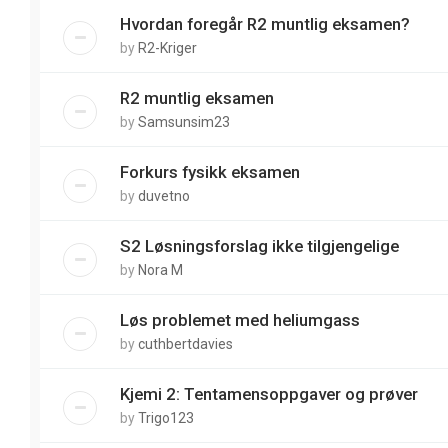
Hvordan foregår R2 muntlig eksamen?
by
R2-Kriger
R2 muntlig eksamen
by
Samsunsim23
Forkurs fysikk eksamen
by
duvetno
S2 Løsningsforslag ikke tilgjengelige
by
Nora M
Løs problemet med heliumgass
by
cuthbertdavies
Kjemi 2: Tentamensoppgaver og prøver
by
Trigo123