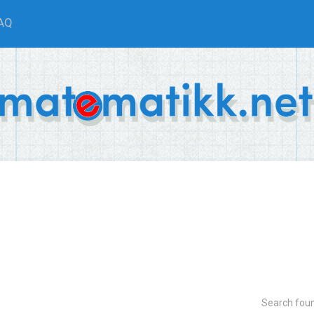
AQ
Search fou