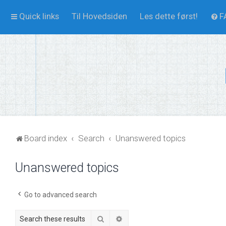
Quick links
Til Hovedsiden
Les dette først!
F
Board index
Search
Unanswered topics
Unanswered topics
Go to advanced search
Search
Advanced search