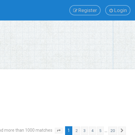
Register
Login
nd more than 1000 matches
1
…
2
3
4
5
20
Page
1
of
20
Next