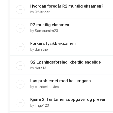
Hvordan foregår R2 muntlig eksamen?
by
R2-Kriger
R2 muntlig eksamen
by
Samsunsim23
Forkurs fysikk eksamen
by
duvetno
S2 Løsningsforslag ikke tilgjengelige
by
Nora M
Løs problemet med heliumgass
by
cuthbertdavies
Kjemi 2: Tentamensoppgaver og prøver
by
Trigo123