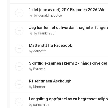
1 del (noe av det) 2PY Eksamen 2026 Vår
by
donaldmcoctco
Jeg har funnet ut hvordan magneter funger
by
Frank1985
Mattenøtt fra Facebook
by
darne22
Skriftlig eksamen i kjemi 2 - håndskrive del
by
Byremo
R1 tentmaen Aschough
by
Kimmer
Langsiktig oppførsel av en begrenset tallp
by
samsmith