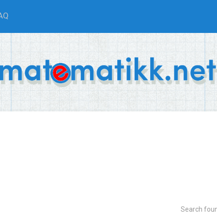
AQ
Search fou