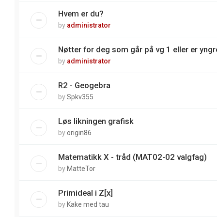
Hvem er du?
by
administrator
Nøtter for deg som går på vg 1 eller er yngre
by
administrator
R2 - Geogebra
by
Spkv355
Løs likningen grafisk
by
origin86
Matematikk X - tråd (MAT02-02 valgfag)
by
MatteTor
Primideal i Z[x]
by
Kake med tau