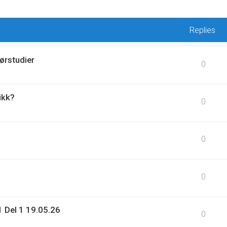
Replies
ørstudier
0
ikk?
0
0
0
 Del 1 19.05.26
0