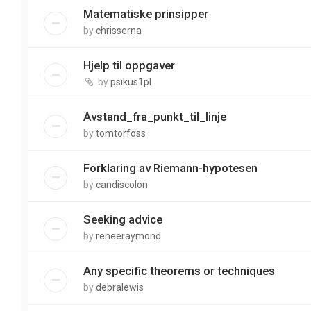
Matematiske prinsipper
by
chrisserna
Hjelp til oppgaver
by
psikus1pl
Avstand_fra_punkt_til_linje
by
tomtorfoss
Forklaring av Riemann-hypotesen
by
candiscolon
Seeking advice
by
reneeraymond
Any specific theorems or techniques
by
debralewis