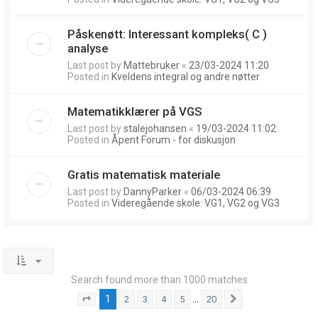
Påskenøtt: Interessant kompleks( C )
analyse
Last post by
Mattebruker
«
23/03-2024 11:20
Posted in
Kveldens integral og andre nøtter
Matematikklærer på VGS
Last post by
stalejohansen
«
19/03-2024 11:02
Posted in
Åpent Forum - for diskusjon
Gratis matematisk materiale
Last post by
DannyParker
«
06/03-2024 06:39
Posted in
Videregående skole: VG1, VG2 og VG3
Search found more than 1000 matches
1
…
2
3
4
5
20
Page
1
of
20
Next