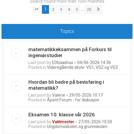
Search found more than 1000 matches
1
…
2
3
4
5
20
Page
1
of
20
Next
Topics
matematikkeksammen på Forkurs til
ingeniørstudier
Last post by
EDbaashus
«
04/06-2026 14:36
Posted in
Videregående skole: VG1, VG2 og VG3
Hvordan bli bedre på bevisføring i
matematikk?
Last post by
Valerie
«
29/05-2026 10:17
Posted in
Åpent Forum - for diskusjon
Eksamen 10. klasse vår 2026
Last post by
Vaktmester
«
27/05-2026 10:50
Posted in
Ungdomsskolen og grunnskolen