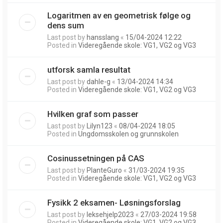
Logaritmen av en geometrisk følge og
dens sum
Last post by
hansslang
«
15/04-2024 12:22
Posted in
Videregående skole: VG1, VG2 og VG3
utforsk samla resultat
Last post by
dahle-g
«
13/04-2024 14:34
Posted in
Videregående skole: VG1, VG2 og VG3
Hvilken graf som passer
Last post by
Lilyn123
«
08/04-2024 18:05
Posted in
Ungdomsskolen og grunnskolen
Cosinussetningen på CAS
Last post by
PlanteGuro
«
31/03-2024 19:35
Posted in
Videregående skole: VG1, VG2 og VG3
Fysikk 2 eksamen- Løsningsforslag
Last post by
leksehjelp2023
«
27/03-2024 19:58
Posted in
Videregående skole: VG1, VG2 og VG3