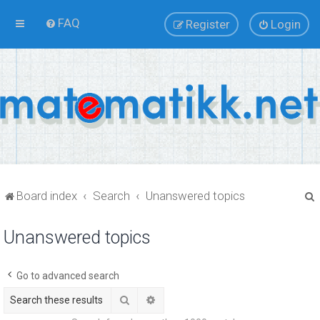
FAQ
Register
Login
Board index
Search
Unanswered topics
Unanswered topics
r
Go to advanced search
Search
Advanced search