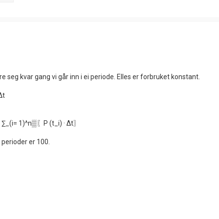
re seg kvar gang vi går inn i ei periode. Elles er forbruket konstant.
∆t
∆t = ∑_(i= 1)^n▒〖P (t_i) · ∆t〗
 perioder er 100.