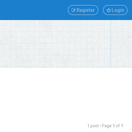
Register
Login
1 post • Page
1
of
1