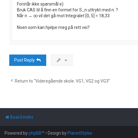
Forstår ikke spørsmål e)
Bruk CAS til å finn en formel for S_n uttrykt med n. ?
Når n → ∞ vil det gå mot Integralet [0, 5] = 18,33
Noen som kan hjelpe meg på rett vei?
Post Reply
Return to “Videregående skole: VG1, VG2 og VG3”
Board index
Powered by
phpBB
™
• Design by
PlanetStyles