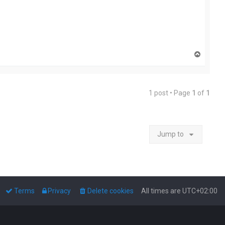
T
o
p
1 post • Page
1
of
1
Jump to
Terms
Privacy
Delete cookies
All times are
UTC+02:00