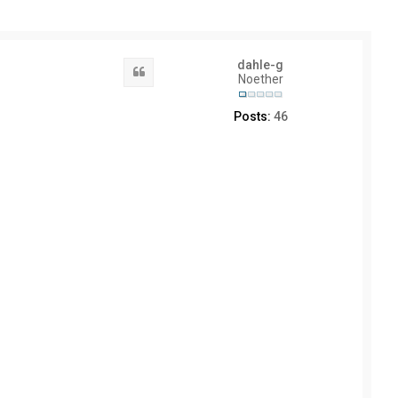
dahle-g
Quote
Noether
Posts:
46