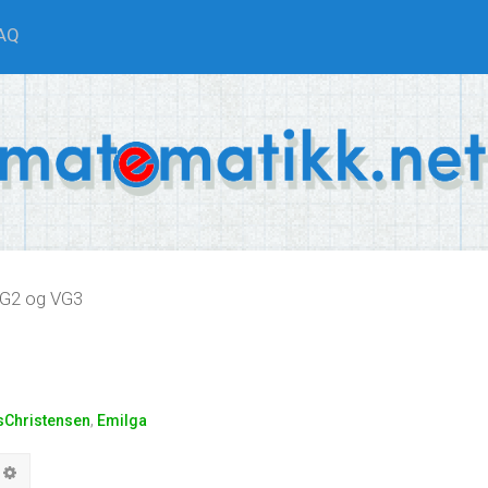
AQ
VG2 og VG3
sChristensen
,
Emilga
arch
Advanced search