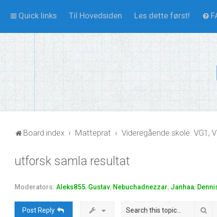
Quick links
Til Hovedsiden
Les dette først!
F
Board index
Matteprat
Videregående skole: VG1, 
utforsk samla resultat
Moderators:
Aleks855
,
Gustav
,
Nebuchadnezzar
,
Janhaa
,
Denni
Se
Post Reply