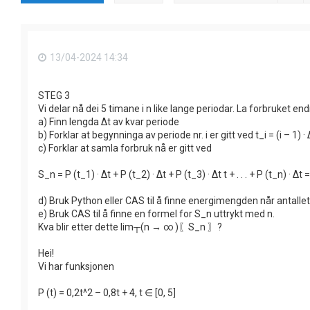
13/04-2024 14:34
STEG 3
Vi delar nå dei 5 timane i n like lange periodar. La forbruket end
a) Finn lengda ∆t av kvar periode
b) Forklar at begynninga av periode nr. i er gitt ved t_i = (i – 1) · 
c) Forklar at samla forbruk nå er gitt ved
S_n = P (t_1) · ∆t + P (t_2) · ∆t + P (t_3) · ∆t t + . . . + P (t_n) · 
d) Bruk Python eller CAS til å finne energimengden når antallet
e) Bruk CAS til å finne en formel for S_n uttrykt med n.
Kva blir etter dette lim┬(n → ∞ )⁡〖S_n 〗?
Hei!
Vi har funksjonen
P (t) = 0,2t^2 – 0,8t + 4, t ∈ [0, 5]